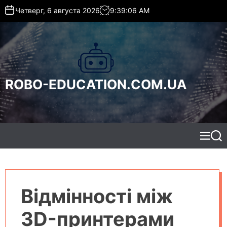
S
Четверг, 6 августа 2026
9
:
39
:
07
AM
k
i
p
t
o
c
ROBO-EDUCATION.COM.UA
o
n
t
e
n
t
M
S
e
e
n
a
u
r
c
h
Відмінності між
3D-принтерами