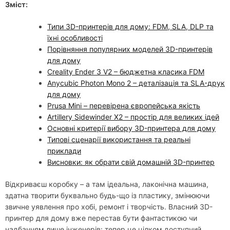
Зміст:
Типи 3D-принтерів для дому: FDM, SLA, DLP та
їхні особливості
Порівняння популярних моделей 3D-принтерів
для дому
Creality Ender 3 V2 – бюджетна класика FDM
Anycubic Photon Mono 2 – деталізація та SLA-друк
для дому
Prusa Mini – перевірена європейська якість
Artillery Sidewinder X2 – простір для великих ідей
Основні критерії вибору 3D-принтера для дому
Типові сценарії використання та реальні
приклади
Висновки: як обрати свій домашній 3D-принтер
Відкриваєш коробку – а там ідеальна, лаконічна машина,
здатна творити буквально будь-що із пластику, змінюючи
звичне уявлення про хобі, ремонт і творчість. Власний 3D-
принтер для дому вже перестав бути фантастикою чи
надбанням лише інженерів: тепер це цілком доступний