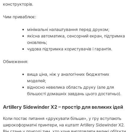
конструкторів.
Чим приваблює:
мінімальні налаштування перед друком;
якісна автоматика, сенсорний екран, підтримка
оновлень;
чудова підтримка користувачів і гарантія.
Обмеження:
вища ціна, ніж у аналогічних бюджетних
моделей;
відносно невелика область друку (але для
більшості домашніх завдань цього достатньо).
Artillery Sidewinder X2 – простір для великих ідей
Коли постає питання «друкувати більше», у гру вступають
широкоформатні принтери, на кшталт Artillery Sidewinder X2.
Він стане у пригоді тим, хто хоче виготовляти великі об\’єкти,