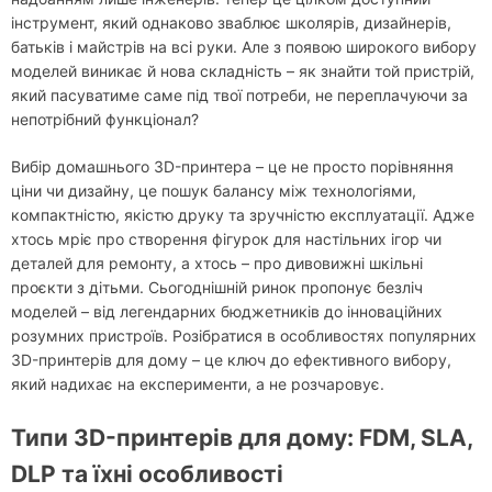
інструмент, який однаково зваблює школярів, дизайнерів,
батьків і майстрів на всі руки. Але з появою широкого вибору
моделей виникає й нова складність – як знайти той пристрій,
який пасуватиме саме під твої потреби, не переплачуючи за
непотрібний функціонал?
Вибір домашнього 3D-принтера – це не просто порівняння
ціни чи дизайну, це пошук балансу між технологіями,
компактністю, якістю друку та зручністю експлуатації. Адже
хтось мріє про створення фігурок для настільних ігор чи
деталей для ремонту, а хтось – про дивовижні шкільні
проєкти з дітьми. Сьогоднішній ринок пропонує безліч
моделей – від легендарних бюджетників до інноваційних
розумних пристроїв. Розібратися в особливостях популярних
3D-принтерів для дому – це ключ до ефективного вибору,
який надихає на експерименти, а не розчаровує.
Типи 3D-принтерів для дому: FDM, SLA,
DLP та їхні особливості