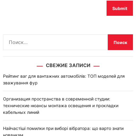
Н
а
й
т
СВЕЖИЕ ЗАПИСИ
и
:
Рейтинг ваг для вантажних автомобілів: ТОП моделей для
зважування фур
Организация пространства в современной студии:
технические нюансы монтажа освещения и прокладки
кабельных линий
Найчастіші помилки при виборі вібратора: що варто знати
новачкам