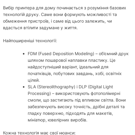
Вибір принтера для дому починається з розуміння базових
технологій друку. Саме вони формують можливості та
обмеження пристроїв, і саме від цього залежить, чи
вдасться втілити задумане у життя.
Найпоширеніші технології:
FDM (Fused Deposition Modeling) – об’ємний друк
шляхом пошарової наплавки пластику. Це
найдоступніший варіант, ідеальний для
початківців, побутових завдань, хобі, освітніх
цілей.
SLA (Stereolithography) і DLP (Digital Light
Processing) – використовують фотополімерні
смоли, що застигають під впливом світла. Вони
забезпечують високу точність, дрібні деталі та
гладку поверхню, підходять для макетів,
мініатюр, ювелірних виробів.
Кожна технологія має свої нюанси: