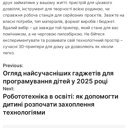
друк займатиме у вашому житті: пристрій для цікавого
дозвілля, інструмент для творчості всією родиною, чи
справжня робоча станція для серйозних проєктів. Зважте на
власні потреби, тип матеріалів, формат виробів і бюджет.
Вдалий вибір – це завжди той принтер, який стане для вас
помічником, а не черговою пилозбіркою. Не бійтеся
експериментувати та розвивати свій технологічний простір –
сучасні 3D-принтери для дому це дозволяють як ніколи
легко.
Previous:
Н
Огляд найсучасніших гаджетів для
а
програмування дітей у 2025 році
в
Next:
Робототехніка в освіті: як допомогти
и
дитині розпочати захоплення
г
технологіями
а