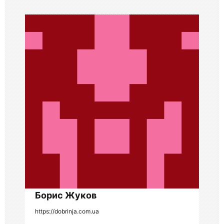
ц
и
я
п
о
з
а
п
и
с
я
Борис Жуков
https://dobrinja.com.ua
м