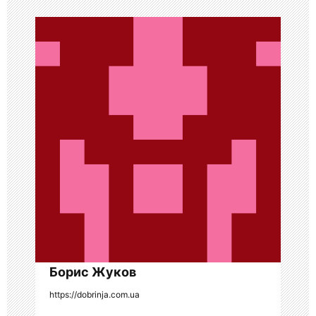
ц
и
я
п
о
з
а
п
и
с
я
Борис Жуков
https://dobrinja.com.ua
м