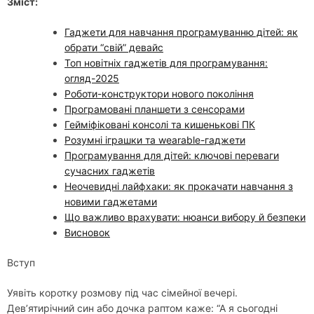
Зміст:
Гаджети для навчання програмуванню дітей: як
обрати “свій” девайс
Топ новітніх гаджетів для програмування:
огляд-2025
Роботи-конструктори нового покоління
Програмовані планшети з сенсорами
Гейміфіковані консолі та кишенькові ПК
Розумні іграшки та wearable-гаджети
Програмування для дітей: ключові переваги
сучасних гаджетів
Неочевидні лайфхаки: як прокачати навчання з
новими гаджетами
Що важливо врахувати: нюанси вибору й безпеки
Висновок
Вступ
Уявіть коротку розмову під час сімейної вечері.
Дев’ятирічний син або дочка раптом каже: “А я сьогодні