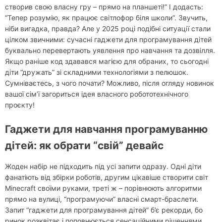
створив свою власну гру – прямо на планшеті!” І додасть:
“Тепер розумію, як працює світлофор біля школи”. Звучить,
ніби вигадка, правда? Але у 2025 році подібні ситуації стали
цілком звичними: сучасні гаджети для програмування дітей
буквально перевертають уявлення про навчання та дозвілля.
Якщо раніше код здавався магією для обраних, то сьогодні
діти “дружать” зі складними технологіями з пелюшок.
Сумніваєтесь, з чого почати? Можливо, після огляду новинок
вашої сім’ї загориться ідея власного робототехнічного
проєкту!
Гаджети для навчання програмуванню
дітей: як обрати “свій” девайс
Жоден набір не підходить під усі запити одразу. Одні діти
фанатіють від збірки роботів, другим цікавіше створити світ
Minecraft своїми руками, треті ж – порівнюють алгоритми
прямо на вулиці, “програмуючи” власні смарт-браслети.
Запит “гаджети для програмування дітей” б’є рекорди, бо
ринок розквітає і поповнюється сенсаційними рішеннями.