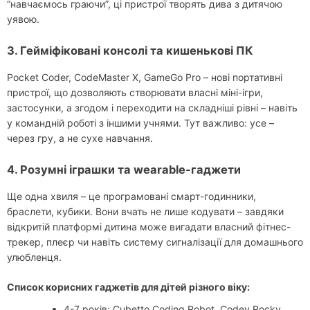
“навчаємось граючи”, ці пристрої творять дива з дитячою
уявою.
3. Гейміфіковані консолі та кишенькові ПК
Pocket Coder, CodeMaster X, GameGo Pro – нові портативні
пристрої, що дозволяють створювати власні міні-ігри,
застосунки, а згодом і переходити на складніші рівні – навіть
у командній роботі з іншими учнями. Тут важливо: усе –
через гру, а не сухе навчання.
4. Розумні іграшки та wearable-гаджети
Ще одна хвиля – це програмовані смарт-годинники,
браслети, кубики. Вони вчать не лише кодувати – завдяки
відкритій платформі дитина може вигадати власний фітнес-
трекер, плеєр чи навіть систему сигналізації для домашнього
улюбленця.
Список корисних гаджетів для дітей різного віку:
4-7 років: Cubetto Coding Robot, Codey Rocky,