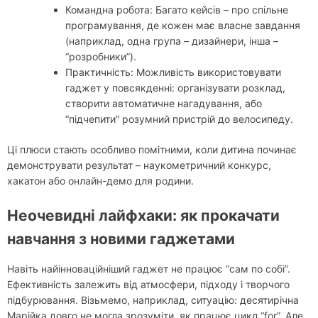
Командна робота: Багато кейсів – про спільне
програмування, де кожен має власне завдання
(наприклад, одна група – дизайнери, інша –
“розробники”).
Практичність: Можливість використовувати
гаджет у повсякденні: організувати розклад,
створити автоматичне нагадування, або
“підчепити” розумний пристрій до велосипеду.
Ці плюси стають особливо помітними, коли дитина починає
демонструвати результат – наукометричний конкурс,
хакатон або онлайн-демо для родини.
Неочевидні лайфхаки: як прокачати
навчання з новими гаджетами
Навіть найінноваційніший гаджет не працює “сам по собі”.
Ефективність залежить від атмосфери, підходу і творчого
підбурювання. Візьмемо, наприклад, ситуацію: десятирічна
Марійка довго не могла зрозуміти, як працює цикл “for”. Але,