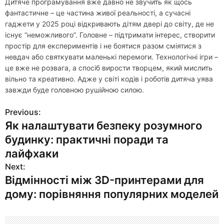
Дитяче програмування вже давно не звучить як щось
фантастичне – це частина живої реальності, а сучасні
гаджети у 2025 році відкривають дітям двері до світу, де не
існує “неможливого”. Головне – підтримати інтерес, створити
простір для експериментів і не боятися разом сміятися з
невдач або святкувати маленькі перемоги. Технологічні ігри –
це вже не розвага, а спосіб вирости творцем, який мислить
вільно та креативно. Адже у світі кодів і роботів дитяча уява
завжди буде головною рушійною силою.
Previous:
Н
Як налаштувати безпеку розумного
а
будинку: практичні поради та
в
лайфхаки
Next:
и
Відмінності між 3D-принтерами для
г
дому: порівняння популярних моделей
а