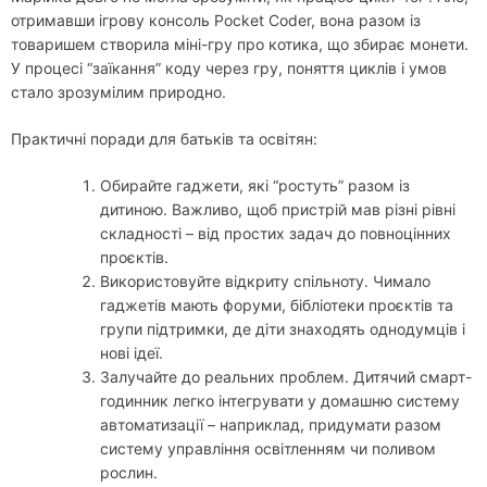
отримавши ігрову консоль Pocket Coder, вона разом із
товаришем створила міні-гру про котика, що збирає монети.
У процесі “заїкання” коду через гру, поняття циклів і умов
стало зрозумілим природно.
Практичні поради для батьків та освітян:
Обирайте гаджети, які “ростуть” разом із
дитиною. Важливо, щоб пристрій мав різні рівні
складності – від простих задач до повноцінних
проєктів.
Використовуйте відкриту спільноту. Чимало
гаджетів мають форуми, бібліотеки проєктів та
групи підтримки, де діти знаходять однодумців і
нові ідеї.
Залучайте до реальних проблем. Дитячий смарт-
годинник легко інтегрувати у домашню систему
автоматизації – наприклад, придумати разом
систему управління освітленням чи поливом
рослин.