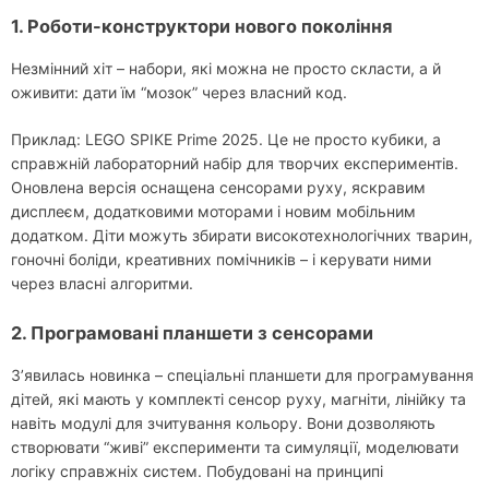
1. Роботи-конструктори нового покоління
Незмінний хіт – набори, які можна не просто скласти, а й
оживити: дати їм “мозок” через власний код.
Приклад: LEGO SPIKE Prime 2025. Це не просто кубики, а
справжній лабораторний набір для творчих експериментів.
Оновлена версія оснащена сенсорами руху, яскравим
дисплеєм, додатковими моторами і новим мобільним
додатком. Діти можуть збирати високотехнологічних тварин,
гоночні боліди, креативних помічників – і керувати ними
через власні алгоритми.
2. Програмовані планшети з сенсорами
З’явилась новинка – спеціальні планшети для програмування
дітей, які мають у комплекті сенсор руху, магніти, лінійку та
навіть модулі для зчитування кольору. Вони дозволяють
створювати “живі” експерименти та симуляції, моделювати
логіку справжніх систем. Побудовані на принципі