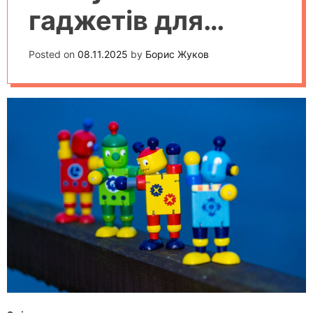
гаджетів для
програмування
Posted on
08.11.2025
by
Борис Жуков
дітей у 2025 році