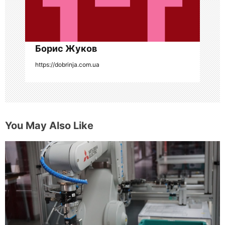
и
с
я
Борис Жуков
https://dobrinja.com.ua
м
You May Also Like