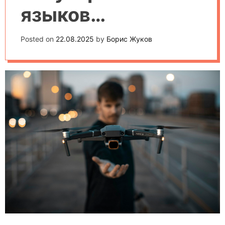
языков
программировани
Posted on
22.08.2025
by
Борис Жуков
я для
робототехники