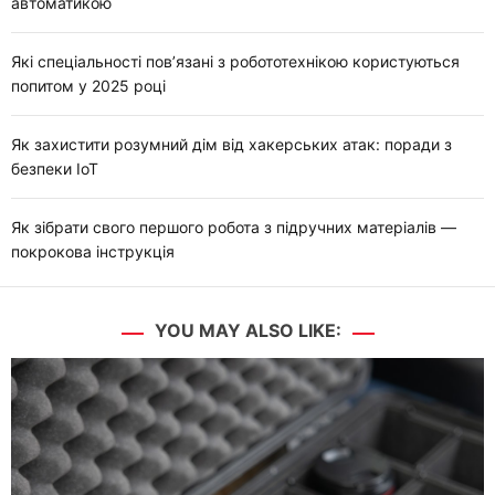
автоматикою
Які спеціальності пов’язані з робототехнікою користуються
попитом у 2025 році
Як захистити розумний дім від хакерських атак: поради з
безпеки IoT
Як зібрати свого першого робота з підручних матеріалів —
покрокова інструкція
YOU MAY ALSO LIKE: