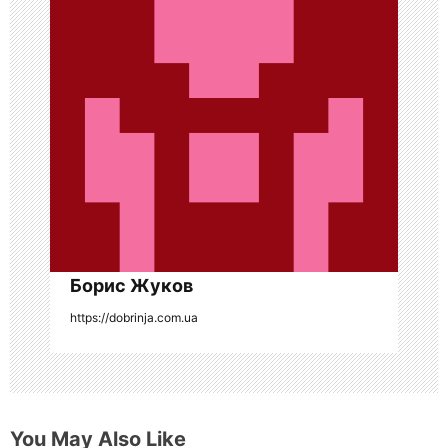
п
о
з
а
п
и
с
я
Борис Жуков
https://dobrinja.com.ua
м
You May Also Like