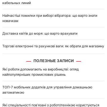
кабельных линий
Найчастіші помилки при виборі вібратора: що варто знати
новачкам
Доставка квітів до моря: що варто врахувати
Торгові електронні та рахункові ваги: як обрати для магазину
ПОЛЕЗНЫЕ ЗАПИСИ
Які роботи допомагають на виробництві: огляд
найпопулярніших промислових рішень
ТОП-7 мобільних додатків для управління домашньою
автоматикою
Які спеціальності пов’язані з робототехнікою користуються