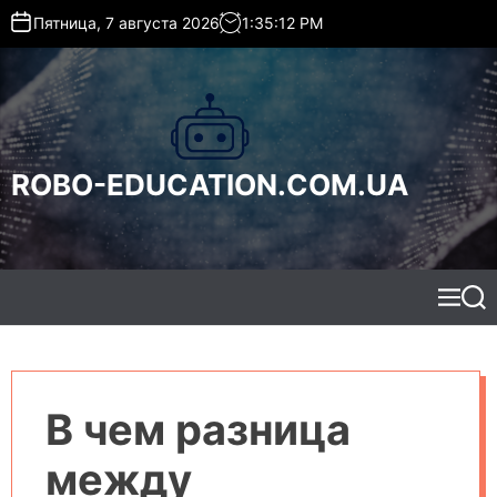
S
Пятница, 7 августа 2026
1
:
35
:
13
PM
k
i
p
t
o
c
ROBO-EDUCATION.COM.UA
o
n
t
e
n
t
M
S
e
e
n
a
u
r
c
h
В чем разница
между