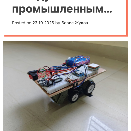
промышленными
и сервисными
Posted on
23.10.2025
by
Борис Жуков
роботами:
подробное
сравнение