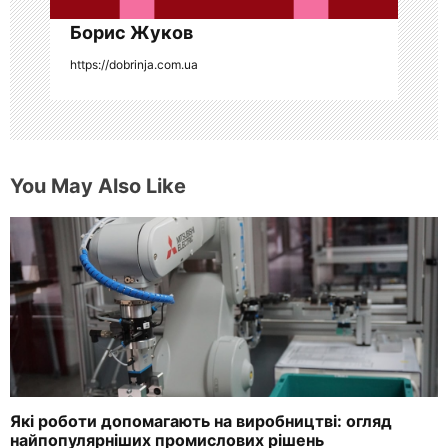
я
Борис Жуков
м
https://dobrinja.com.ua
You May Also Like
Які роботи допомагають на виробництві: огляд
найпопулярніших промислових рішень