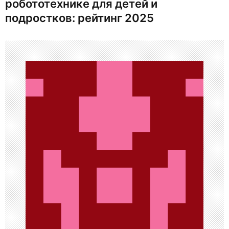
г
робототехнике для детей и
подростков: рейтинг 2025
а
ц
и
я
п
о
з
а
п
и
с