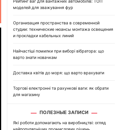
:
Рейтинг ваг для вантажних автомобілів: ТОП
моделей для зважування фур
Организация пространства в современной
студии: технические нюансы монтажа освещения
и прокладки кабельных линий
Найчастіші помилки при виборі вібратора: що
варто знати новачкам
Доставка квітів до моря: що варто врахувати
Торгові електронні та рахункові ваги: як обрати
для магазину
ПОЛЕЗНЫЕ ЗАПИСИ
Які роботи допомагають на виробництві: огляд
найпопулярніших промислових рішень