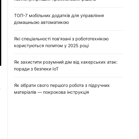
ТОП-7 мобільних додатків для управління
домашньою автоматикою
Які спеціальності пов’язані з робототехнікою
користуються попитом у 2025 році
Як захистити розумний дім від хакерських атак:
поради з безпеки IoT
Як зібрати свого першого робота з підручних
т
матеріалів — покрокова інструкція