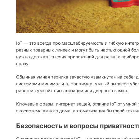
IoT — это всегда про масштабируемость и гибкую интег
разных товарных линеек и могут быть частью одной бол
нужно держать тысячу приложений для разных приборов
сразу.
Обычная умная техника зачастую «замкнута» на себе: д
системами минимальна. Например, умный пылесос убира
работой «умной» сигнализации или дверного замка.
Ключевые фразы: интернет вещей, отличие IoT от умной
экосистема умного дома, автоматизация бытовой техни
Безопасность и вопросы приватност
Очевидное преимущество IoT — централизованный конт