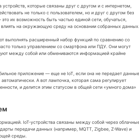
ма устройств, которые связаны друг с другом и с интернетом,
ствовать не только с пользователем, но и друг с другом без
— это их возможность быть частью единой сети, обучаться,
и влиять на окружающую среду на основании собранных данных
ют выполнять расширенный набор функций по сравнению со
 часто только управлением со смартфона или ПДУ. Они могут
твуют между собой или обмениваются информацией крайне
ильное приложение — еще не IoT, если она не передает данны
 автоматически. А вот лампочка, которая сама регулирует
енности, и делится этим статусом в общей сети «умного дома»
ем
ормацией. IoT-устройства связаны между собой через облачны
дарты передачи данных (например, MQTT, Zigbee, Z-Wave) и
ющей среды.