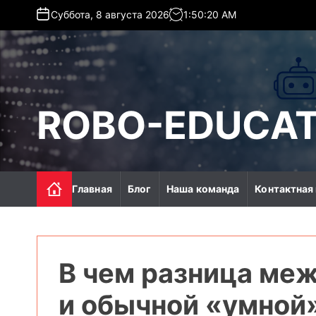
S
Суббота, 8 августа 2026
1
:
50
:
22
AM
k
i
p
t
o
c
ROBO-EDUCAT
o
n
t
e
n
Главная
Блог
Наша команда
Контактная
t
В чем разница меж
и обычной «умной