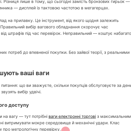
і. Різниця лише в тому, що сьогодні замість бронзових гирьок —
динника — дисплей із тактовою частотою в мегагерцах.
илад на прилавку. Це інструмент, від якого щодня залежить
. Правильний вибір вагового обладнання скорочує час
 від штрафів під час перевірок. Неправильний — коштує набагат
х потреб до впевненої покупки. Без зайвої теорії, з реальними
ішують ваші ваги
и питання: що ви зважуєте, скільки покупців обслуговуєте за ден
звузять вибір удвічі.
ного доступу
и на вагу — тут потрібні
ваги електронні торгові
з максимальним
нні витримувати мокре середовище й механічні удари. Клас
м про метрологічну перевірку.