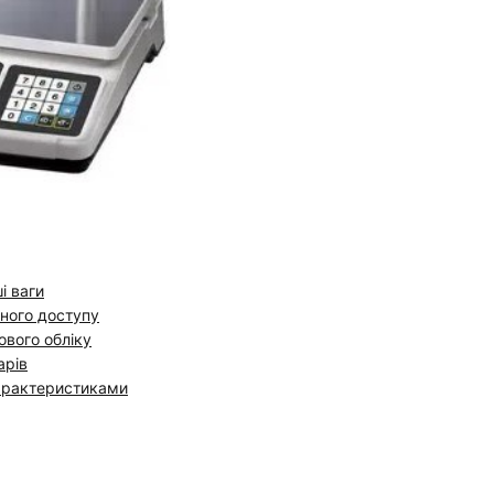
і ваги
ьного доступу
ового обліку
арів
характеристиками