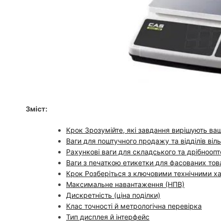
Зміст:
Крок Зрозумійте, які завдання вирішують ваш
Ваги для поштучного продажу та відділів віл
Рахункові ваги для складського та дрібноопт
Ваги з печаткою етикетки для фасованих тов
Крок Розберіться з ключовими технічними 
Максимальне навантаження (НПВ)
Дискретність (ціна поділки)
Клас точності й метрологічна перевірка
Тип дисплея й інтерфейс