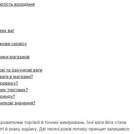
ртість володіння
вих ваг
умови сервісу
ники магазинів
ові та рахункові ваги
ваги в магазині?
еревірку?
них торгових?
оренду?
илкові значення?
вителем торгівлі й точних вимірювань. Їхні ваги libra стали
і й знаку зодіаку. Дві тисячі років потому принцип залишився