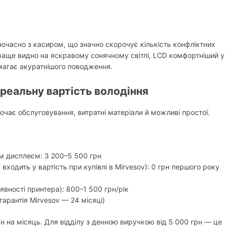
ночасно з касиром, що значно скорочує кількість конфліктних
краще видно на яскравому сонячному світлі, LCD комфортніший у
магає акуратнішого поводження.
 реальну вартість володіння
ючає обслуговування, витратні матеріали й можливі простої.
:
ім дисплеєм: 3 200–5 500 грн
ходить у вартість при купівлі в Mirvesov): 0 грн першого року
аявності принтера): 800–1 500 грн/рік
гарантія Mirvesov — 24 місяці)
грн на місяць. Для відділу з денною виручкою від 5 000 грн — це