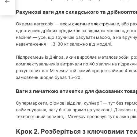
ине
Рахункові ваги для складського та дрібноопто
Окрема категорія —
весы счетные электронные
, або ра
однотипних дрібних предметів за відомою масою одного в
насіння — усе, що зручніше рахувати масою, а не вручну
навантаження — 3–30 кг залежно від моделі.
Підприємець із Дніпра, який виробляє металовироби, ро
комплектувальників витрачали по 40 хвилин на підрахун
рахункових ваг Mirvesov той самий процес займає 4 хви
замовлень щодня буває 15–20.
Ваги з печаткою етикетки для фасованих това
Супермаркети, фірмові відділи, кулінарії — тут без терм
найменування, вагу й ціну прямо на упаковці. Діапазон ці
технологічний сегмент, і Mirvesov пропонує тут кілька р
Крок 2. Розберіться з ключовими те