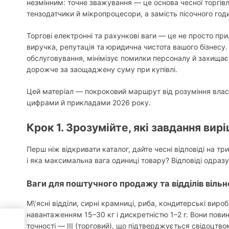
незмінним: точне зважування — це основа чесної торгівл
тензодатчики й мікропроцесори, а замість пісочного го
Торгові електронні та рахункові ваги — це не просто пр
виручка, репутація та юридична чистота вашого бізнесу
обслуговування, мінімізує помилки персоналу й захищає
дорожче за заощаджену суму при купівлі.
Цей матеріал — покроковий маршрут від розуміння власни
цифрами й прикладами 2026 року.
Крок 1. Зрозумійте, які завдання вир
Перш ніж відкривати каталог, дайте чесні відповіді на тр
і яка максимальна вага одиниці товару? Відповіді одразу 
Ваги для поштучного продажу та відділів віль
М\’ясні відділи, сирні крамниці, риба, кондитерські вироб
навантаженням 15–30 кг і дискретністю 1–2 г. Вони пови
ния
точності — III (торговий), що підтверджується свідоцтво