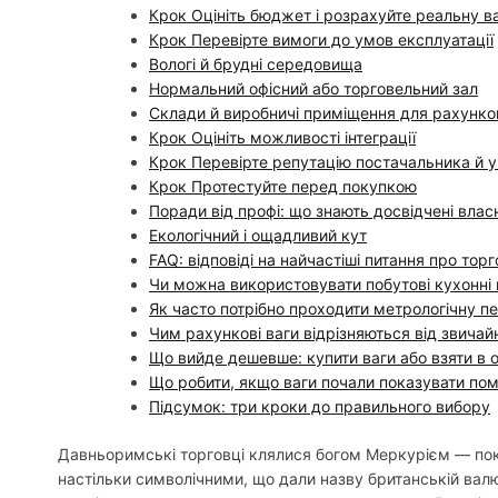
Крок Оцініть бюджет і розрахуйте реальну ва
Крок Перевірте вимоги до умов експлуатації
Вологі й брудні середовища
Нормальний офісний або торговельний зал
Склади й виробничі приміщення для рахунко
Крок Оцініть можливості інтеграції
Крок Перевірте репутацію постачальника й 
Крок Протестуйте перед покупкою
Поради від профі: що знають досвідчені влас
Екологічний і ощадливий кут
FAQ: відповіді на найчастіші питання про торг
Чи можна використовувати побутові кухонні 
Як часто потрібно проходити метрологічну п
Чим рахункові ваги відрізняються від звичай
Що вийде дешевше: купити ваги або взяти в 
Що робити, якщо ваги почали показувати пом
Підсумок: три кроки до правильного вибору
Давньоримські торговці клялися богом Меркурієм — покро
настільки символічними, що дали назву британській валют