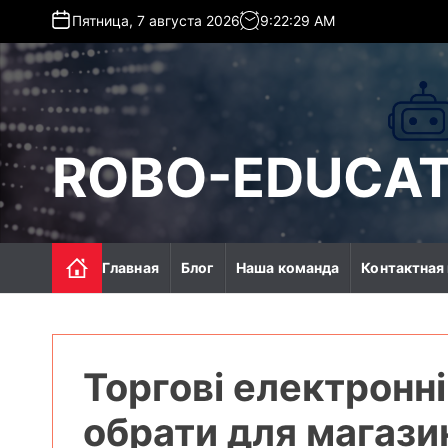
S
Пятница, 7 августа 2026
9
:
22
:
30
AM
k
i
p
t
o
c
ROBO-EDUCAT
o
n
t
e
n
Главная
Блог
Наша команда
Контактная
t
Торгові електронні
обрати для магази