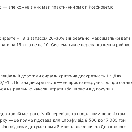
фр — але кожна з них має практичний зміст. Розбираємо
бирайте НПВ із запасом 20–30% від реальної максимальної ваги
 ваги на 15 кг, а не на 10. Систематичне перевантаження руйнує
 спеціями й дорогими сирами критична дискретність 1 г. Для
0,1–1 г. Погана дискретність — не просто незручність: при сотня
я на реальні фінансові втрати або штрафи від покупців.
ій державній метрологічній перевірці та подальшим перевіркам
ірку — це пряма підстава для штрафу від 8 500 до 17 000 грн.
 відповідними документами й мають внесення до Державного