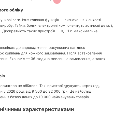
вого обліку
хункові ваги. Їхня головна функція — визначення кількості
иробу. Гайки, болти, електронні компоненти, пластикові деталі,
. Дискретність таких пристроїв — 0,1–1 г, максимальне
зповідав: до впровадження рахункових ваг двоє
ок кріплень для кожного замовлення. Після встановлення
лини. Економія — 36 людино-хвилин на замовлення, а таких
рів
опринтера не обійтися. Такі пристрої друкують штрихкод,
н у 2026 році: від 9 500 до 32 000 грн. Це найбільш
ішень з базою даних до 10 000 найменувань товарів.
хнічними характеристиками