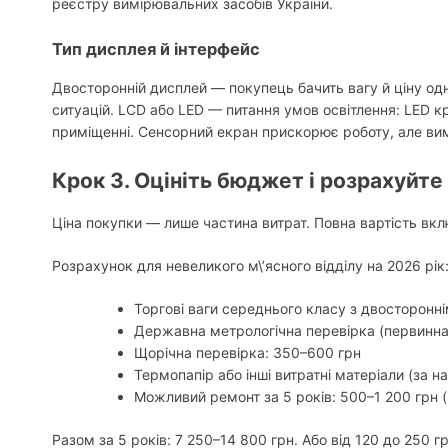
реєстру вимірювальних засобів України.
Тип дисплея й інтерфейс
Двосторонній дисплей — покупець бачить вагу й ціну од
ситуацій. LCD або LED — питання умов освітлення: LED 
приміщенні. Сенсорний екран прискорює роботу, але ви
Крок 3. Оцініть бюджет і розрахуйте
Ціна покупки — лише частина витрат. Повна вартість вкл
Розрахунок для невеликого м\’ясного відділу на 2026 рік
Торгові ваги середнього класу з двосторонн
Державна метрологічна перевірка (первинна в
Щорічна перевірка: 350–600 грн
Термопапір або інші витратні матеріали (за н
Можливий ремонт за 5 років: 500–1 200 грн (
Разом за 5 років: 7 250–14 800 грн. Або від 120 до 250 