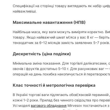
Специфікації на сторінці товару виглядають як набір ци
найважливіші.
Максимальне навантаження (НПВ)
Найбільша маса, яку ваги можуть виміряти коректно. Ви
товару. Якщо найважчий шмат м\’яса у вас 8 кг — беріть
тензодатчик за 6–12 місяців замість заявлених 5–7 років.
Дискретність (ціна поділки)
Мінімальна зміна показання. Для торгівлі делікатесами,
овочів і фруктів достатньо 5–10 г. Для рахункових ваг — 
операцій на день похибка накопичується й перетворюєтьс
Клас точності й метрологічна перевірка
В Україні торгові ваги підлягають обов\’язковій первинн
кожні 1–2 роки. Прилад без чинного свідоцтва про перев
Усі моделі
вагового обладнання
Mirvesov постачаються з