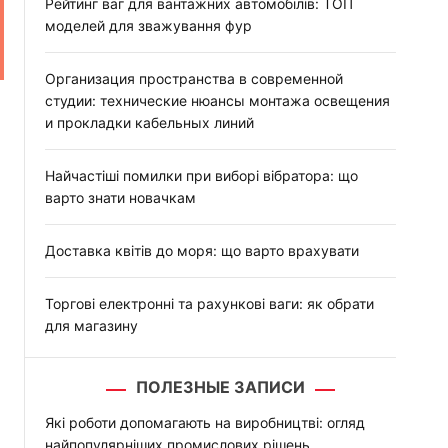
:
Рейтинг ваг для вантажних автомобілів: ТОП
моделей для зважування фур
Организация пространства в современной
студии: технические нюансы монтажа освещения
и прокладки кабельных линий
Найчастіші помилки при виборі вібратора: що
варто знати новачкам
Доставка квітів до моря: що варто врахувати
Торгові електронні та рахункові ваги: як обрати
для магазину
ПОЛЕЗНЫЕ ЗАПИСИ
Які роботи допомагають на виробництві: огляд
найпопулярніших промислових рішень