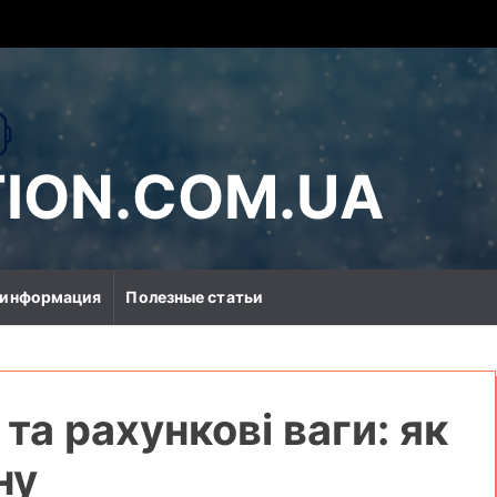
ION.COM.UA
 информация
Полезные статьи
 та рахункові ваги: як
ну