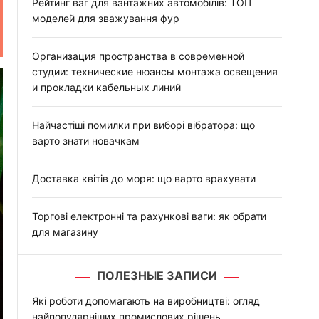
:
Рейтинг ваг для вантажних автомобілів: ТОП
моделей для зважування фур
Организация пространства в современной
студии: технические нюансы монтажа освещения
и прокладки кабельных линий
Найчастіші помилки при виборі вібратора: що
варто знати новачкам
Доставка квітів до моря: що варто врахувати
Торгові електронні та рахункові ваги: як обрати
для магазину
ПОЛЕЗНЫЕ ЗАПИСИ
Які роботи допомагають на виробництві: огляд
найпопулярніших промислових рішень