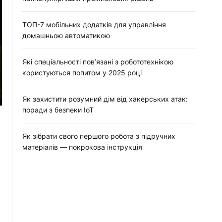
ТОП-7 мобільних додатків для управління
домашньою автоматикою
Які спеціальності пов’язані з робототехнікою
користуються попитом у 2025 році
Як захистити розумний дім від хакерських атак:
поради з безпеки IoT
Як зібрати свого першого робота з підручних
матеріалів — покрокова інструкція