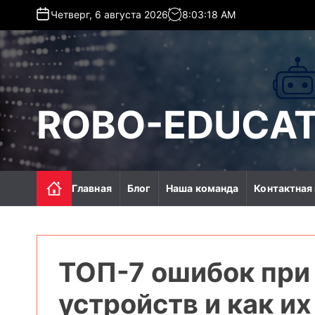
S
Четверг, 6 августа 2026
8
:
03
:
20
AM
k
i
p
t
o
c
ROBO-EDUCAT
o
n
t
e
n
Главная
Блог
Наша команда
Контактная
t
ТОП-7 ошибок при
устройств и как и