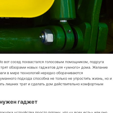
 Но вот сосед похвастался голосовым помощником, подруга
пестрят обзорами новых гаджетов для «умного» дома. Желание
шаги в мире технологий нередко оборачиваются
манного подхода способна не только не упростить жизнь, но и
ать лишних трат и сделать дом действительно комфортным
 нужен гаджет
купка устройства просто потому, что «у всех есть» или оно