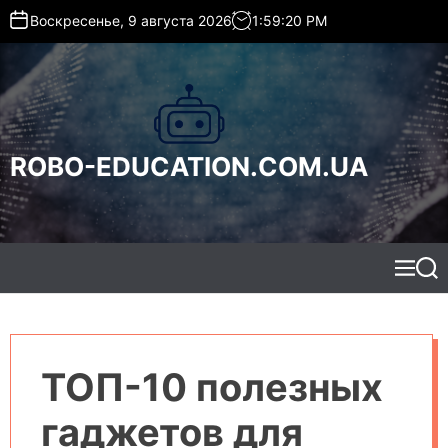
S
Воскресенье, 9 августа 2026
1
:
59
:
21
PM
k
i
p
t
o
c
ROBO-EDUCATION.COM.UA
o
n
t
e
n
t
M
S
e
e
n
a
u
r
c
h
ТОП-10 полезных
гаджетов для