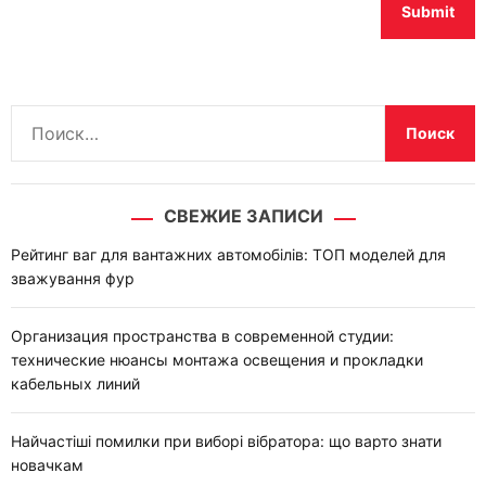
Н
а
й
т
СВЕЖИЕ ЗАПИСИ
и
:
Рейтинг ваг для вантажних автомобілів: ТОП моделей для
зважування фур
Организация пространства в современной студии:
технические нюансы монтажа освещения и прокладки
кабельных линий
Найчастіші помилки при виборі вібратора: що варто знати
новачкам