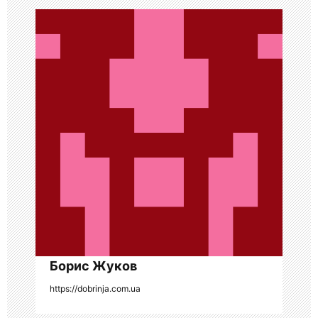
и
я
п
о
з
а
п
и
с
я
Борис Жуков
м
https://dobrinja.com.ua