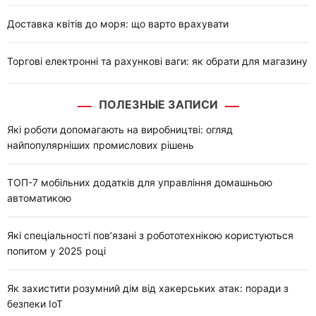
Доставка квітів до моря: що варто врахувати
Торгові електронні та рахункові ваги: як обрати для магазину
ПОЛЕЗНЫЕ ЗАПИСИ
Які роботи допомагають на виробництві: огляд
найпопулярніших промислових рішень
ТОП-7 мобільних додатків для управління домашньою
автоматикою
Які спеціальності пов’язані з робототехнікою користуються
попитом у 2025 році
Як захистити розумний дім від хакерських атак: поради з
безпеки IoT