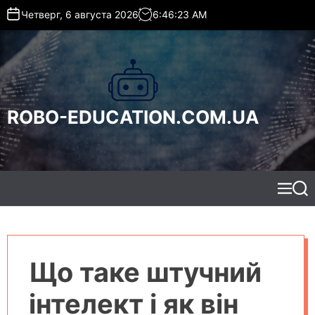
S
Четверг, 6 августа 2026
6
:
46
:
25
AM
k
i
p
t
o
c
ROBO-EDUCATION.COM.UA
o
n
t
e
n
t
M
S
e
e
n
a
u
r
c
h
Що таке штучний
інтелект і як він