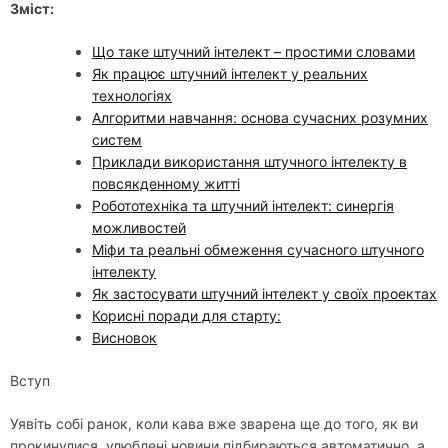
Зміст:
Що таке штучний інтелект – простими словами
Як працює штучний інтелект у реальних
технологіях
Алгоритми навчання: основа сучасних розумних
систем
Приклади використання штучного інтелекту в
повсякденному житті
Робототехніка та штучний інтелект: синергія
можливостей
Міфи та реальні обмеження сучасного штучного
інтелекту
Як застосувати штучний інтелект у своїх проектах
Корисні поради для старту:
Висновок
Вступ
Уявіть собі ранок, коли кава вже зварена ще до того, як ви
прокинулися, улюблені новини підбираються автоматично, а