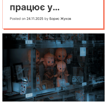
працює у
сучасних
Posted on
24.11.2025
by
Борис Жуков
технологіях