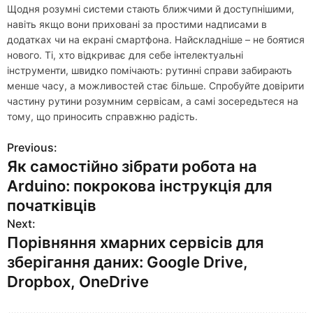
Щодня розумні системи стають ближчими й доступнішими,
навіть якщо вони приховані за простими надписами в
додатках чи на екрані смартфона. Найскладніше – не боятися
нового. Ті, хто відкриває для себе інтелектуальні
інструменти, швидко помічають: рутинні справи забирають
менше часу, а можливостей стає більше. Спробуйте довірити
частину рутини розумним сервісам, а самі зосередьтеся на
тому, що приносить справжню радість.
Previous:
Н
Як самостійно зібрати робота на
а
Arduino: покрокова інструкція для
в
початківців
Next:
и
Порівняння хмарних сервісів для
г
зберігання даних: Google Drive,
Dropbox, OneDrive
а
ц