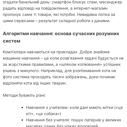
згадати банальний день: смартфон блокує спам, месенджер
радить відповіді на повідомлення, а інтернет-магазин
пропонує саме ті товари, які потрібні. Невидима логіка за
цими сервісами – результат складної роботи з даними.
Алгоритми навчання: основа сучасних розумних
систем
Комп’ютери навчаються на прикладах. Добре знайоме
машинне навчання – це коли розв’язання задачі будується не
за жорсткими правилами, а «шляхом копіювання» успішних
рішень з минулого. Наприклад, для розпізнавання кота на
фото система проходить тисячі зображень, доки починає
відрізняти кота від інших тварин.
Методи бувають різні:
Навчання з учителем: коли дані мають мітки («це
кіт», «це собака»)
Навчання без учителя: пошук патернів у великих
масивах даних без чітких відповідей