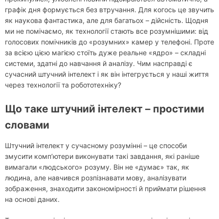
графік дня формується без втручання. Для когось це звучить
як наукова фантастика, але для багатьох – дійсність. Щодня
ми не помічаємо, як технології стають все розумнішими: від
голосових помічників до «розумних» камер у телефоні. Проте
за всією цією магією стоїть дуже реальне «ядро» – складні
системи, здатні до навчання й аналізу. Чим насправді є
сучасний штучний інтелект і як він інтегрується у наші життя
через технології та робототехніку?
Що таке штучний інтелект – простими
словами
Штучний інтелект у сучасному розумінні – це способи
змусити комп’ютери виконувати такі завдання, які раніше
вимагали «людського» розуму. Він не «думає» так, як
людина, але навчився розпізнавати мову, аналізувати
зображення, знаходити закономірності й приймати рішення
на основі даних.