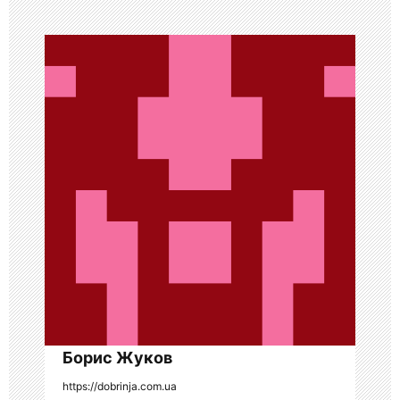
и
я
п
о
з
а
п
и
с
я
Борис Жуков
м
https://dobrinja.com.ua