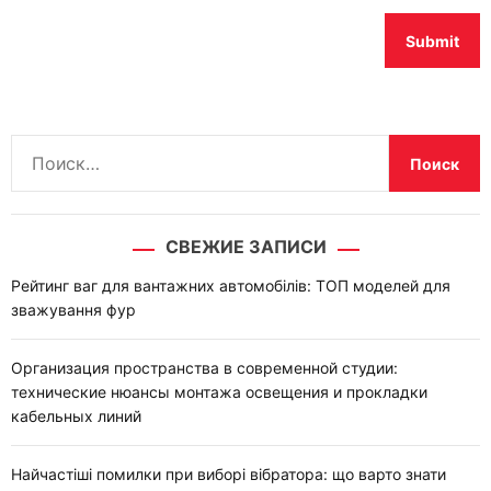
Н
а
й
т
СВЕЖИЕ ЗАПИСИ
и
:
Рейтинг ваг для вантажних автомобілів: ТОП моделей для
зважування фур
Организация пространства в современной студии:
технические нюансы монтажа освещения и прокладки
кабельных линий
Найчастіші помилки при виборі вібратора: що варто знати