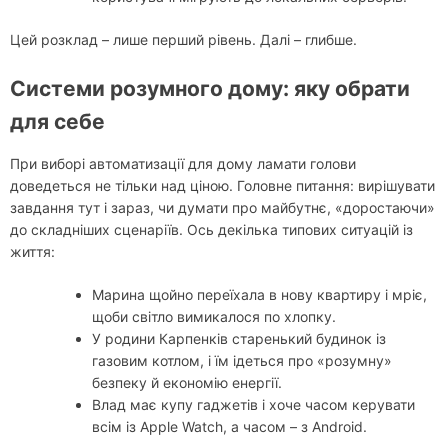
Цей розклад – лише перший рівень. Далі – глибше.
Системи розумного дому: яку обрати
для себе
При виборі автоматизації для дому ламати голови
доведеться не тільки над ціною. Головне питання: вирішувати
завдання тут і зараз, чи думати про майбутнє, «доростаючи»
до складніших сценаріїв. Ось декілька типових ситуацій із
життя:
Марина щойно переїхала в нову квартиру і мріє,
щоби світло вимикалося по хлопку.
У родини Карпенків старенький будинок із
газовим котлом, і їм ідеться про «розумну»
безпеку й економію енергії.
Влад має купу гаджетів і хоче часом керувати
всім із Apple Watch, а часом – з Android.