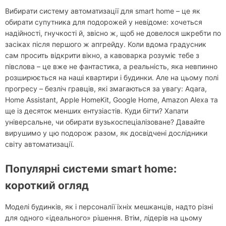
Вибирати систему автоматизації для smart home – це як
обирати супутника для подорожей у невідоме: хочеться
надійності, гнучкості й, звісно ж, щоб не довелося шкребти по
засіках після першого ж апгрейду. Коли вдома градусник
сам просить відкрити вікно, а кавоварка розуміє тебе з
півслова – це вже не фантастика, а реальність, яка невпинно
розширюється на наші квартири і будинки. Але на цьому полі
прогресу – безліч гравців, які змагаються за увагу: Aqara,
Home Assistant, Apple HomeKit, Google Home, Amazon Alexa та
ще із десяток менших ентузіастів. Куди бігти? Хапати
універсальне, чи обирати вузькоспеціалізоване? Давайте
вирушимо у цю подорож разом, як досвідчені дослідники
світу автоматизації.
Популярні системи smart home:
короткий огляд
Моделі будинків, як і персоналії їхніх мешканців, надто різні
для одного «ідеального» рішення. Втім, лідерів на цьому