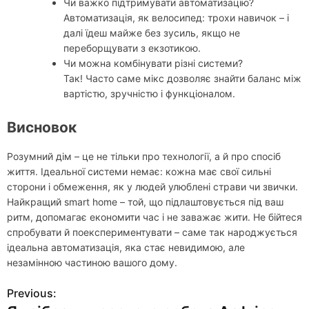
Чи важко підтримувати автоматизацію?
Автоматизація, як велосипед: трохи навичок – і
далі їдеш майже без зусиль, якщо не
переборщувати з екзотикою.
Чи можна комбінувати різні системи?
Так! Часто саме мікс дозволяє знайти баланс між
вартістю, зручністю і функціоналом.
Висновок
Розумний дім – це не тільки про технології, а й про спосіб
життя. Ідеальної системи немає: кожна має свої сильні
сторони і обмеження, як у людей улюблені страви чи звички.
Найкращий smart home – той, що підлаштовується під ваш
ритм, допомагає економити час і не заважає жити. Не бійтеся
спробувати й поекспериментувати – саме так народжується
ідеальна автоматизація, яка стає невидимою, але
незамінною частиною вашого дому.
Previous:
Н