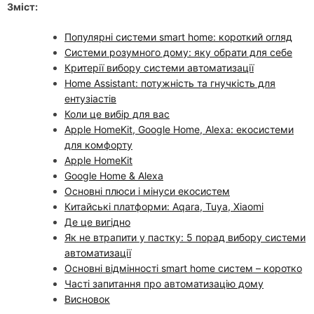
Зміст:
Популярні системи smart home: короткий огляд
Системи розумного дому: яку обрати для себе
Критерії вибору системи автоматизації
Home Assistant: потужність та гнучкість для
ентузіастів
Коли це вибір для вас
Apple HomeKit, Google Home, Alexa: екосистеми
для комфорту
Apple HomeKit
Google Home & Alexa
Основні плюси і мінуси екосистем
Китайські платформи: Aqara, Tuya, Xiaomi
Де це вигідно
Як не втрапити у пастку: 5 порад вибору системи
автоматизації
Основні відмінності smart home систем – коротко
Часті запитання про автоматизацію дому
Висновок