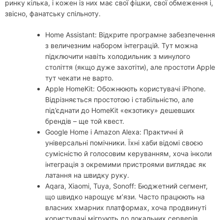
ринку кілька, і кожен із них має свої фішки, свої обмеження і,
звісно, фанатську спільноту.
Home Assistant: Відкрите програмне забезпечення
з величезним набором інтеграцій. Тут можна
підключити навіть холодильник з минулого
століття (якщо дуже захотіти), але простоти Apple
тут чекати не варто.
Apple HomeKit: Обожнюють користувачі iPhone.
Відрізняється простотою і стабільністю, але
під’єднати до HomeKit «екзотику» дешевших
брендів – ще той квест.
Google Home і Amazon Alexa: Практичні й
універсальні помічники. Їхні хаби відомі своєю
сумісністю й голосовим керуванням, хоча інколи
інтеграція з окремими пристроями виглядає як
латання на швидку руку.
Aqara, Xiaomi, Tuya, Sonoff: Бюджетний сегмент,
що швидко нарощує м’язи. Часто працюють на
власних хмарних платформах, хоча продвинуті
користувачі мігрують до локальних серверів.