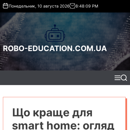
S
Понедельник, 10 августа 2026
8
:
48
:
10
PM
k
i
p
t
o
c
ROBO-EDUCATION.COM.UA
o
n
t
e
n
t
M
S
e
e
n
a
u
r
c
h
Що краще для
smart home: огляд