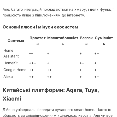
Але: багато інтеграцій покладаються на хмару, і деякі функції
працюють лише з підключенням до інтернету.
Основні плюси і мінуси екосистем
Простот
Масштабованіст
Безпек
Сумісніст
Система
а
ь
а
ь
Home
—
+
+
++
Assistant
HomeKit
+++
+
++
+
Google Home
++
++
+
++
Alexa
++
++
+
++
Китайські платформи: Aqara, Tuya,
Xiaomi
Дійсно універсальні солдати сучасного smart home. Часто їх
обирають за співвідношенням «ціна/можливості». Але чи все