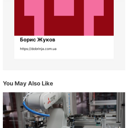
п
и
с
я
Борис Жуков
https://dobrinja.com.ua
м
You May Also Like