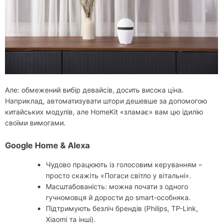
Але: обмежений вибір девайсів, досить висока ціна.
Наприклад, автоматизувати штори дешевше за допомогою
китайських модулів, але HomeKit «зламає» вам цю ідилію
своїми вимогами.
Google Home & Alexa
Чудово працюють із голосовим керуванням –
просто скажіть «Погаси світло у вітальні».
Масштабованість: можна почати з одного
гучномовця й дорости до smart-особняка.
Підтримують безліч брендів (Philips, TP-Link,
Xiaomi та інші).