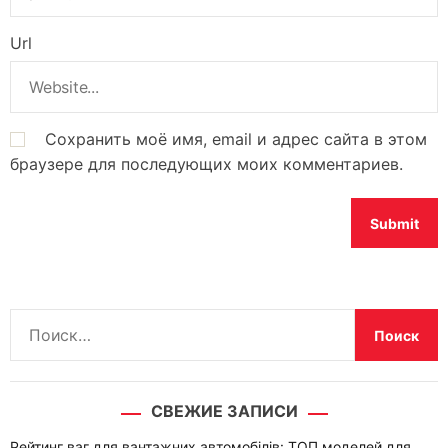
Url
Сохранить моё имя, email и адрес сайта в этом
браузере для последующих моих комментариев.
Н
а
й
т
СВЕЖИЕ ЗАПИСИ
и
:
Рейтинг ваг для вантажних автомобілів: ТОП моделей для