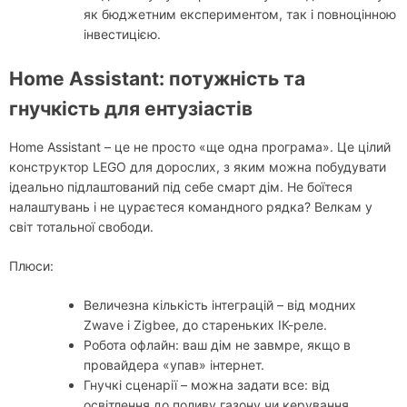
як бюджетним експериментом, так і повноцінною
інвестицією.
Home Assistant: потужність та
гнучкість для ентузіастів
Home Assistant – це не просто «ще одна програма». Це цілий
конструктор LEGO для дорослих, з яким можна побудувати
ідеально підлаштований під себе смарт дім. Не боїтеся
налаштувань і не цураєтеся командного рядка? Велкам у
світ тотальної свободи.
Плюси:
Величезна кількість інтеграцій – від модних
Zwave і Zigbee, до стареньких ІК-реле.
Робота офлайн: ваш дім не завмре, якщо в
провайдера «упав» інтернет.
Гнучкі сценарії – можна задати все: від
освітлення до поливу газону чи керування