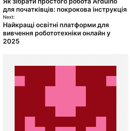
Як зібрати простого робота Arduino
а
для початківців: покрокова інструкція
в
Next:
Найкращі освітні платформи для
и
вивчення робототехніки онлайн у
г
2025
а
ц
и
я
п
о
з
а