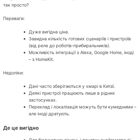
так просто?
Переваги:
Дуже вигідна ціна.
Завидна кількість готових сценаріїв і пристроїв
(від реле до роботів-прибиральників).
Можливість інтеграції з Alexa, Google Home, іноді
– з HomeKit.
Недоліки:
Дані часто зберігаються у хмарі в Китаї.
Деякі пристрої працюють лише в рідних
застосунках.
Переклад і локалізація можуть бути кумедними –
але іноді дратують.
Де це вигідно
Для бюджетних рішень і початку знайомства зі