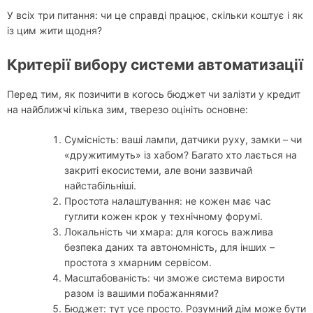
У всіх три питання: чи це справді працює, скільки коштує і як
із цим жити щодня?
Критерії вибору системи автоматизації
Перед тим, як позичити в когось бюджет чи залізти у кредит
на найближчі кілька зим, тверезо оцініть основне:
Сумісність: ваші лампи, датчики руху, замки – чи
«дружитимуть» із хабом? Багато хто лається на
закриті екосистеми, але вони зазвичай
найстабільніші.
Простота налаштування: не кожен має час
гуглити кожен крок у технічному форумі.
Локальність чи хмара: для когось важлива
безпека даних та автономність, для інших –
простота з хмарним сервісом.
Масштабованість: чи зможе система вирости
разом із вашими побажаннями?
Бюджет: тут усе просто. Розумний дім може бути