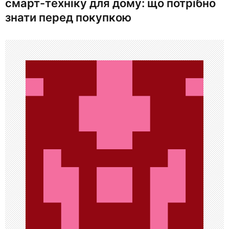
смарт-техніку для дому: що потрібно
г
знати перед покупкою
а
ц
и
я
п
о
з
а
п
и
с