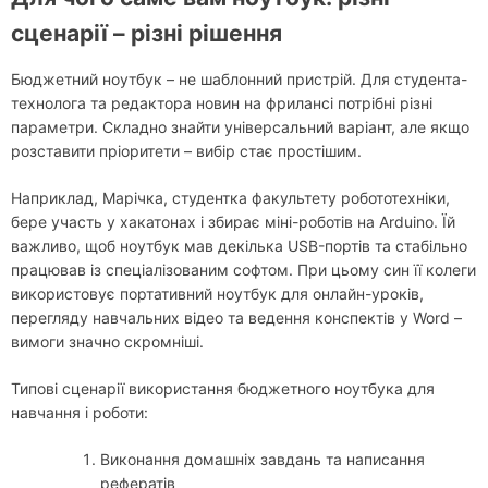
сценарії – різні рішення
Бюджетний ноутбук – не шаблонний пристрій. Для студента-
технолога та редактора новин на фрилансі потрібні різні
параметри. Складно знайти універсальний варіант, але якщо
розставити пріоритети – вибір стає простішим.
Наприклад, Марічка, студентка факультету робототехніки,
бере участь у хакатонах і збирає міні-роботів на Arduino. Їй
важливо, щоб ноутбук мав декілька USB-портів та стабільно
працював із спеціалізованим софтом. При цьому син її колеги
використовує портативний ноутбук для онлайн-уроків,
перегляду навчальних відео та ведення конспектів у Word –
вимоги значно скромніші.
Типові сценарії використання бюджетного ноутбука для
навчання і роботи:
Виконання домашніх завдань та написання
рефератів