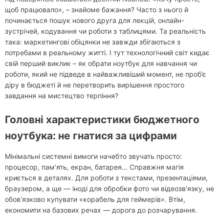
щоб працювало», – знайоме бажання? Часто з нього й
починається пошук нового друга для лекцій, онлайн-
зустрічей, кодування чи роботи з таблицями. Та реальність
така: маркетингові обіцянки не завжди збігаються з
потребами в реальному житті. І тут технологічний світ кидає
свій перший виклик – як обрати ноутбук для навчання чи
роботи, який не підведе в найважливіший момент, не проб’є
діру в бюджеті й не перетворить вирішення простого
завдання на мистецтво терпіння?
Головні характеристики бюджетного
ноутбука: не гнатися за цифрами
Мінімальні системні вимоги начебто звучать просто:
процесор, пам’ять, екран, батарея… Справжня магія
криється в деталях. Для роботи з текстами, презентаціями,
браузером, а ще — іноді для обробки фото чи відеозв’язку, не
обов’язково купувати «корабель для геймерів». Втім,
економити на базових речах — дорога до розчарування.