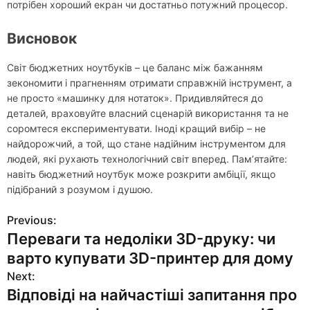
потрібен хороший екран чи достатньо потужний процесор.
Висновок
Світ бюджетних ноутбуків – це баланс між бажанням
зекономити і прагненням отримати справжній інструмент, а
не просто «машинку для нотаток». Придивляйтеся до
деталей, враховуйте власний сценарій використання та не
соромтеся експериментувати. Іноді кращий вибір – не
найдорожчий, а той, що стане надійним інструментом для
людей, які рухають технологічний світ вперед. Пам’ятайте:
навіть бюджетний ноутбук може розкрити амбіції, якщо
підібраний з розумом і душою.
Previous:
Н
Переваги та недоліки 3D-друку: чи
а
варто купувати 3D-принтер для дому
в
Next:
Відповіді на найчастіші запитання про
и