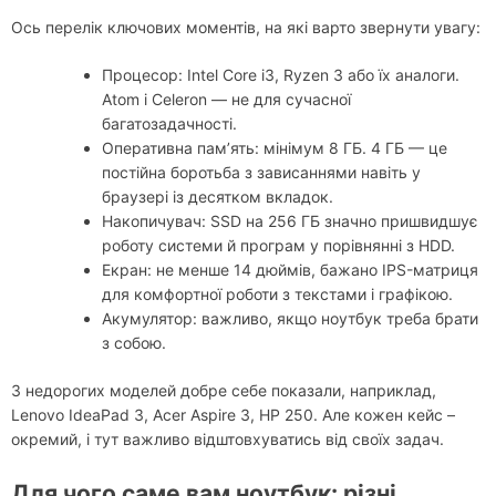
Ось перелік ключових моментів, на які варто звернути увагу:
Процесор: Intel Core i3, Ryzen 3 або їх аналоги.
Atom і Celeron — не для сучасної
багатозадачності.
Оперативна пам’ять: мінімум 8 ГБ. 4 ГБ — це
постійна боротьба з зависаннями навіть у
браузері із десятком вкладок.
Накопичувач: SSD на 256 ГБ значно пришвидшує
роботу системи й програм у порівнянні з HDD.
Екран: не менше 14 дюймів, бажано IPS-матриця
для комфортної роботи з текстами і графікою.
Акумулятор: важливо, якщо ноутбук треба брати
з собою.
З недорогих моделей добре себе показали, наприклад,
Lenovo IdeaPad 3, Acer Aspire 3, HP 250. Але кожен кейс –
окремий, і тут важливо відштовхуватись від своїх задач.
Для чого саме вам ноутбук: різні