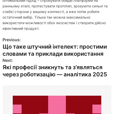
оптимальний підхід – спробувати обидві платформи на
ранньому етапі, протестувати прототип, зрозуміти сильні та
слабкі сторони у вашому контексті, а вже потім робити
остаточний вибір. Тільки так можна максимально
використати можливості обох екосистем і створити дійсно
ефективний продукт.
Previous:
Н
Що таке штучний інтелект: простими
а
словами та приклади використання
в
Next:
Які професії зникнуть та з’являться
и
через роботизацію — аналітика 2025
г
а
ц
и