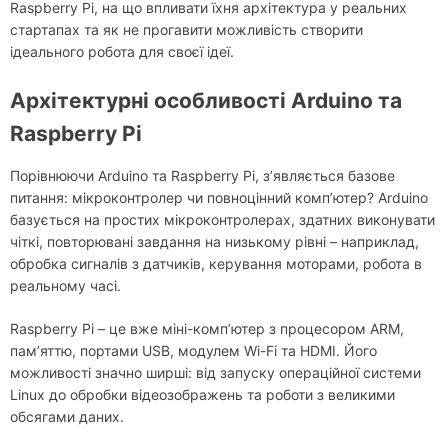
Raspberry Pi, на що впливати їхня архітектура у реальних
стартапах та як не прогавити можливість створити
ідеального робота для своєї ідеї.
Архітектурні особливості Arduino та
Raspberry Pi
Порівнюючи Arduino та Raspberry Pi, з’являється базове
питання: мікроконтролер чи повноцінний комп’ютер? Arduino
базується на простих мікроконтролерах, здатних виконувати
чіткі, повторювані завдання на низькому рівні – наприклад,
обробка сигналів з датчиків, керування моторами, робота в
реальному часі.
Raspberry Pi – це вже міні-комп’ютер з процесором ARM,
пам’яттю, портами USB, модулем Wi-Fi та HDMI. Його
можливості значно ширші: від запуску операційної системи
Linux до обробки відеозображень та роботи з великими
обсягами даних.