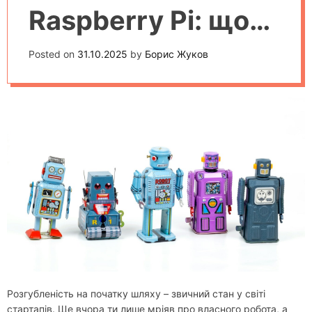
Raspberry Pi: що
краще для
Posted on
31.10.2025
by
Борис Жуков
стартапу в
робототехніці
Розгубленість на початку шляху – звичний стан у світі
стартапів. Ще вчора ти лише мріяв про власного робота, а