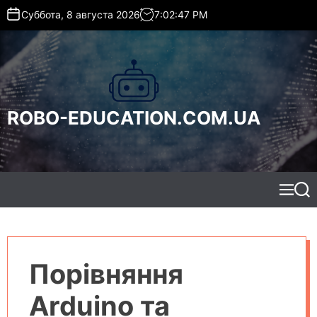
S
Суббота, 8 августа 2026
7
:
02
:
48
PM
k
i
p
t
o
c
ROBO-EDUCATION.COM.UA
o
n
t
e
n
t
M
S
e
e
n
a
u
r
c
h
Порівняння
Arduino та