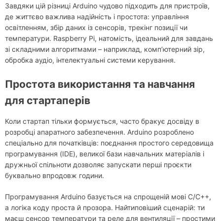
Завдяки цій різниці Arduino чудово підходить для пристроїв,
де життєво важлива надійність і простота: управління
освітленням, збір даних із сенсорів, трекінг позиції чи
температури. Raspberry Pi, натомість, ідеальний для завдань
зі складними алгоритмами – наприклад, комп’ютерний зір,
обробка аудіо, інтелектуальні системи керування.
Простота використання та навчання
для стартаперів
Коли стартап тільки формується, часто бракує досвіду в
розробці апаратного забезпечення. Arduino розроблено
спеціально для початківців: поєднання простого середовища
програмування (IDE), великої бази навчальних матеріалів і
дружньої спільноти дозволяє запускати перші проєкти
буквально впродовж години.
Програмування Arduino базується на спрощеній мові C/C++,
а логіка коду проста й прозора. Найтиповіший сценарій: ти
маєш сенсор температури та реле для вентиляції – простими