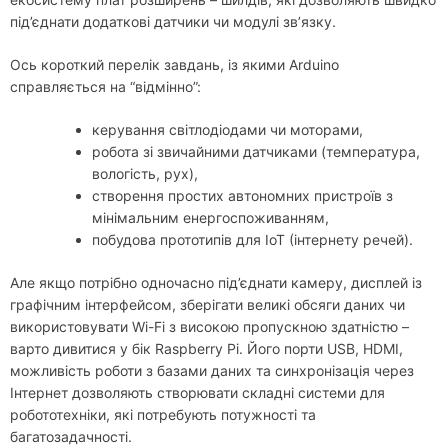
під’єднати додаткові датчики чи модулі зв’язку.
Ось короткий перелік завдань, із якими Arduino
справляється на “відмінно”:
керування світлодіодами чи моторами,
робота зі звичайними датчиками (температура,
вологість, рух),
створення простих автономних пристроїв з
мінімальним енергоспоживанням,
побудова прототипів для IoT (інтернету речей).
Але якщо потрібно одночасно під’єднати камеру, дисплей із
графічним інтерфейсом, зберігати великі обсяги даних чи
використовувати Wi-Fi з високою пропускною здатністю –
варто дивитися у бік Raspberry Pi. Його порти USB, HDMI,
можливість роботи з базами даних та синхронізація через
Інтернет дозволяють створювати складні системи для
робототехніки, які потребують потужності та
багатозадачності.