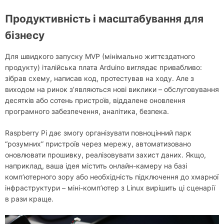
Продуктивність і масштабування для
бізнесу
Для швидкого запуску MVP (мінімально життєздатного
продукту) італійська плата Arduino виглядає привабливо:
зібрав схему, написав код, протестував на ходу. Але з
виходом на ринок з’являються нові виклики – обслуговування
десятків або сотень пристроїв, віддалене оновлення
програмного забезпечення, аналітика, безпека.
Raspberry Pi дає змогу організувати повноцінний парк
“розумних” пристроїв через мережу, автоматизовано
оновлювати прошивку, реалізовувати захист даних. Якщо,
наприклад, ваша ідея містить онлайн-камеру на базі
комп’ютерного зору або необхідність підключення до хмарної
інфраструктури – міні-комп’ютер з Linux вирішить ці сценарії
в рази краще.