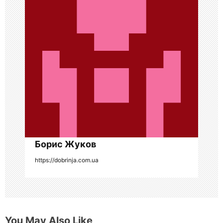
я
п
о
з
а
п
и
с
Борис Жуков
я
https://dobrinja.com.ua
м
You May Also Like