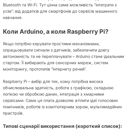
Bluetooth та Wi-Fi. Тут цінна саме можливість “інтеграти з
усім”: від додатків для смартфонів до сервісів машинного
навчання.
Коли Arduino, а коли Raspberry Pi?
Якщо потрібно керувати простими механізмами,
опрацьовувати сигнали з датчиків, забезпечити довгу
автономність та не переплачувати – Arduino стане ідеальним
стартом. Її вибирають для сенсорних мереж, систем
моніторингу, прототипів “інтернету речей”.
Raspberry Pi – вибір для тих, кому потрібна висока
обчислювальна здатність, робота з графікою, складною
логікою чи обробкою даних, інтеграція з хмарними
сервісами. Саме ця плата дозволяє втілити ідеї голосових
помічників, роботів із комп’ютерним зором, мультимедійних
пристроїв.
Типові сценарії використання (короткий список):