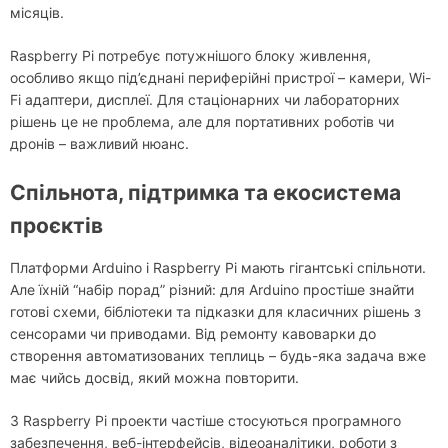
місяців.
Raspberry Pi потребує потужнішого блоку живлення,
особливо якщо під’єднані периферійні пристрої – камери, Wi-
Fi адаптери, дисплеї. Для стаціонарних чи лабораторних
рішень це не проблема, але для портативних роботів чи
дронів – важливий нюанс.
Спільнота, підтримка та екосистема
проєктів
Платформи Arduino і Raspberry Pi мають гігантські спільноти.
Але їхній “набір порад” різний: для Arduino простіше знайти
готові схеми, бібліотеки та підказки для класичних рішень з
сенсорами чи приводами. Від ремонту кавоварки до
створення автоматизованих теплиць – будь-яка задача вже
має чийсь досвід, який можна повторити.
З Raspberry Pi проекти частіше стосуються програмного
забезпечення, веб-інтерфейсів, відеоаналітики, роботи з