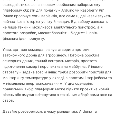
сьогодні стикаєшся з першим серйозним вибором: яку
платформу обрати для початку – Arduino чи Raspberry Pi?
Ринок пропонує сотні варіантів, але саме ці дві назви звучать
найчастіше в історіях успіху й невдач. Від вибору залежать
не лише технічні можливості майбутнього пристрою, а й
простота розробки, масштабованість, бюджет і навіть
фінальна ідея продукту.
Уяви, що твоя команда планує створити прототип
автономного дрона для агробізнесу. Потрібна обробка
сенсорних даних, точний контроль моторів, простота
підключення камер і перспективи на майбутнє. У іншого
стартапу – задача зовсім інша: треба розробити пристрій для
моніторингу температури у складі, з простим інтерфейсом та
мінімальним енергоспоживанням. У цих сценаріях
правильний вибір платформи може підняти проєкт на новий
рівень або змусити зіткнутися з технічними бар’єрами вже на
старті.
Давайте розберемося, в чому різниця між Arduino та