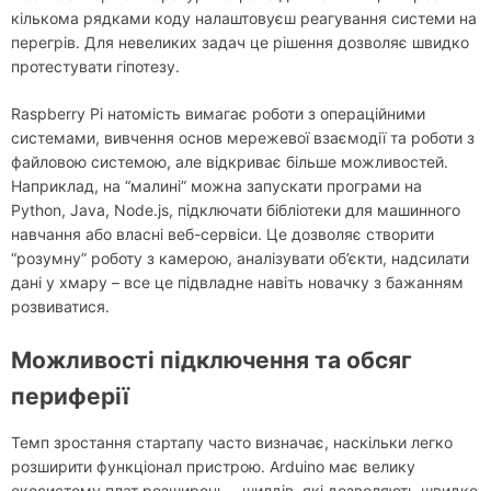
кількома рядками коду налаштовуєш реагування системи на
перегрів. Для невеликих задач це рішення дозволяє швидко
протестувати гіпотезу.
Raspberry Pi натомість вимагає роботи з операційними
системами, вивчення основ мережевої взаємодії та роботи з
файловою системою, але відкриває більше можливостей.
Наприклад, на “малині” можна запускати програми на
Python, Java, Node.js, підключати бібліотеки для машинного
навчання або власні веб-сервіси. Це дозволяє створити
“розумну” роботу з камерою, аналізувати об’єкти, надсилати
дані у хмару – все це підвладне навіть новачку з бажанням
розвиватися.
Можливості підключення та обсяг
периферії
Темп зростання стартапу часто визначає, наскільки легко
розширити функціонал пристрою. Arduino має велику
екосистему плат розширень – шилдів, які дозволяють швидко