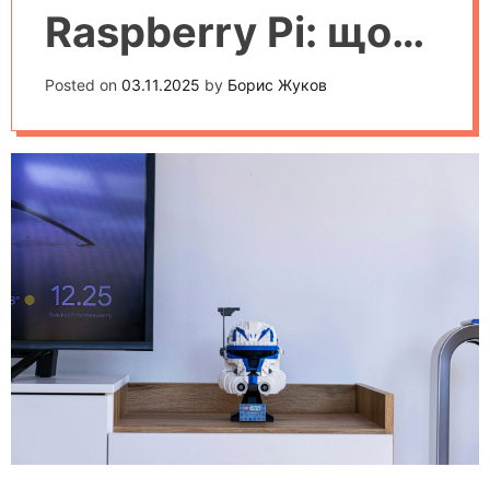
Raspberry Pi: що
краще для
Posted on
03.11.2025
by
Борис Жуков
початківців у
робототехніці?