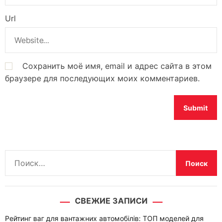
Url
Сохранить моё имя, email и адрес сайта в этом
браузере для последующих моих комментариев.
Н
а
й
т
СВЕЖИЕ ЗАПИСИ
и
:
Рейтинг ваг для вантажних автомобілів: ТОП моделей для