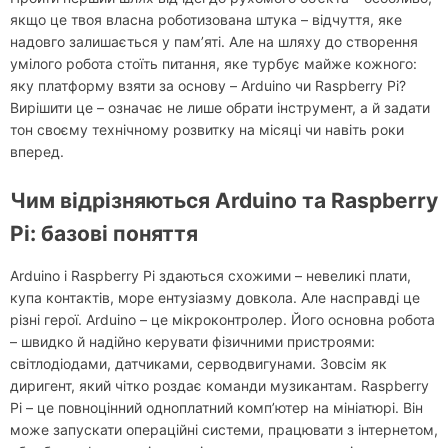
якщо це твоя власна роботизована штука – відчуття, яке
надовго залишається у пам’яті. Але на шляху до створення
умілого робота стоїть питання, яке турбує майже кожного:
яку платформу взяти за основу – Arduino чи Raspberry Pi?
Вирішити це – означає не лише обрати інструмент, а й задати
тон своєму технічному розвитку на місяці чи навіть роки
вперед.
Чим відрізняються Arduino та Raspberry
Pi: базові поняття
Arduino і Raspberry Pi здаються схожими – невеликі плати,
купа контактів, море ентузіазму довкола. Але насправді це
різні герої. Arduino – це мікроконтролер. Його основна робота
– швидко й надійно керувати фізичними пристроями:
світлодіодами, датчиками, серводвигунами. Зовсім як
диригент, який чітко роздає команди музикантам. Raspberry
Pi – це повноцінний одноплатний комп’ютер на мініатюрі. Він
може запускати операційні системи, працювати з інтернетом,