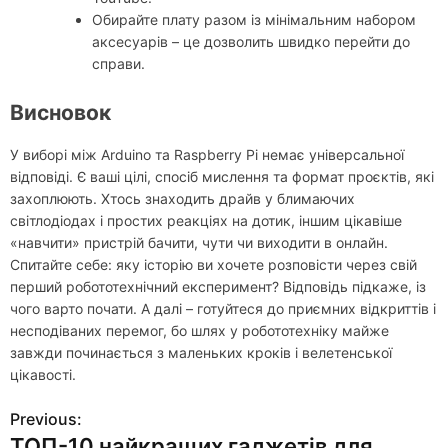
Обирайте плату разом із мінімальним набором
аксесуарів – це дозволить швидко перейти до
справи.
Висновок
У виборі між Arduino та Raspberry Pi немає універсальної
відповіді. Є ваші цілі, спосіб мислення та формат проєктів, які
захоплюють. Хтось знаходить драйв у блимаючих
світлодіодах і простих реакціях на дотик, іншим цікавіше
«навчити» пристрій бачити, чути чи виходити в онлайн.
Спитайте себе: яку історію ви хочете розповісти через свій
перший робототехнічний експеримент? Відповідь підкаже, із
чого варто почати. А далі – готуйтеся до приємних відкриттів і
несподіваних перемог, бо шлях у робототехніку майже
завжди починається з маленьких кроків і велетенської
цікавості.
Previous:
Н
ТОП-10 найкращих гаджетів для