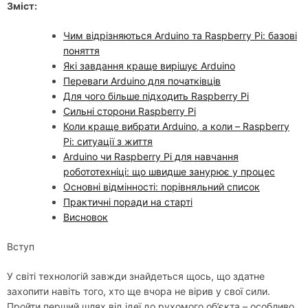
Зміст:
Чим відрізняються Arduino та Raspberry Pi: базові
поняття
Які завдання краще вирішує Arduino
Переваги Arduino для початківців
Для чого більше підходить Raspberry Pi
Сильні сторони Raspberry Pi
Коли краще вибрати Arduino, а коли – Raspberry
Pi: ситуації з життя
Arduino чи Raspberry Pi для навчання
робототехніці: що швидше занурює у процес
Основні відмінності: порівняльний список
Практичні поради на старті
Висновок
Вступ
У світі технологій завжди знайдеться щось, що здатне
захопити навіть того, хто ще вчора не вірив у свої сили.
Пройти перший шлях від ідеї до рухомого об’єкта – особливо,