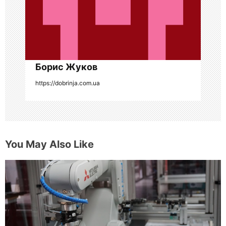
п
и
с
я
Борис Жуков
https://dobrinja.com.ua
м
You May Also Like