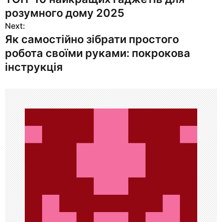
а
розумного дому 2025
в
Next:
Як самостійно зібрати простого
и
робота своїми руками: покрокова
г
інструкція
а
ц
и
я
п
о
з
а