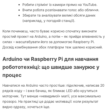
Робити стрімінг із камери прямо на YouTube.
Вчити робота розпізнавати голос або обличчя.
Збирати та аналізувати великі обсяги даних
(наприклад, у погодній станції).
Коли починаєш, часто буває корисно спочатку виконати
простий проект на Arduino, а потім – як прийде впевненість у
силах – масштабувати його за допомогою Raspberry Pi.
Досвід комбінування обох платформ теж шалено корисний.
Arduino чи Raspberry Pi для навчання
робототехніці: що швидше занурює у
процес
Навчатися на Arduino часто простіше: підключив, написав 20
рядків коду – і вже бачиш, як блимає LED або крутиться
моторчик. Тут менше «невидимої» магії, усе максимально
прозоро. На практиці це додає мотивації: коли результат
видно одразу, хочеться іще.