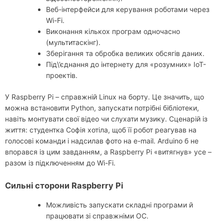
Веб-інтерфейси для керування роботами через
Wi-Fi.
Виконання кількох програм одночасно
(мультитаскінг).
Зберігання та обробка великих обсягів даних.
Під\’єднання до інтернету для «розумних» IoT-
проектів.
У Raspberry Pi – справжній Linux на борту. Це значить, що
можна встановити Python, запускати потрібні бібліотеки,
навіть монтувати свої відео чи слухати музику. Сценарій із
життя: студентка Софія хотіла, щоб її робот реагував на
голосові команди і надсилав фото на e-mail. Arduino б не
впорався із цим завданням, а Raspberry Pi «витягнув» усе –
разом із підключенням до Wi-Fi.
Сильні сторони Raspberry Pi
Можливість запускати складні програми й
працювати зі справжніми ОС.