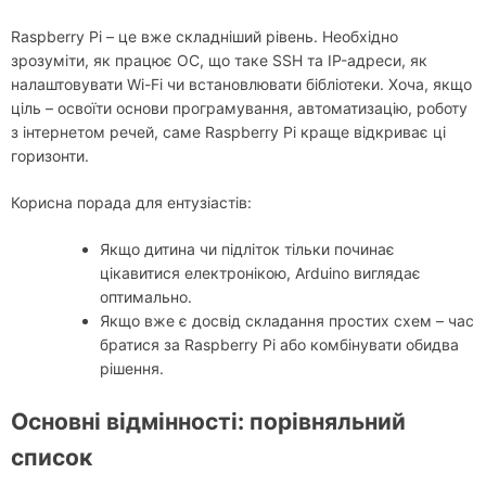
Raspberry Pi – це вже складніший рівень. Необхідно
зрозуміти, як працює ОС, що таке SSH та IP-адреси, як
налаштовувати Wi-Fi чи встановлювати бібліотеки. Хоча, якщо
ціль – освоїти основи програмування, автоматизацію, роботу
з інтернетом речей, саме Raspberry Pi краще відкриває ці
горизонти.
Корисна порада для ентузіастів:
Якщо дитина чи підліток тільки починає
цікавитися електронікою, Arduino виглядає
оптимально.
Якщо вже є досвід складання простих схем – час
братися за Raspberry Pi або комбінувати обидва
рішення.
Основні відмінності: порівняльний
список