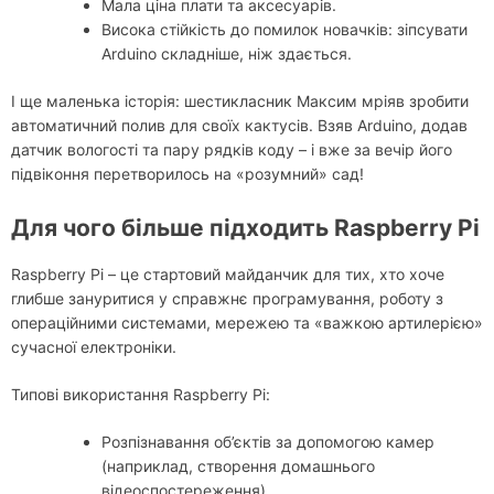
Мала ціна плати та аксесуарів.
Висока стійкість до помилок новачків: зіпсувати
Arduino складніше, ніж здається.
І ще маленька історія: шестикласник Максим мріяв зробити
автоматичний полив для своїх кактусів. Взяв Arduino, додав
датчик вологості та пару рядків коду – і вже за вечір його
підвіконня перетворилось на «розумний» сад!
Для чого більше підходить Raspberry Pi
Raspberry Pi – це стартовий майданчик для тих, хто хоче
глибше зануритися у справжнє програмування, роботу з
операційними системами, мережею та «важкою артилерією»
сучасної електроніки.
Типові використання Raspberry Pi:
Розпізнавання об’єктів за допомогою камер
(наприклад, створення домашнього
відеоспостереження).