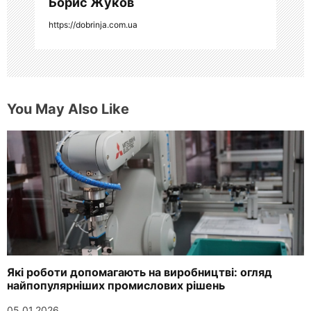
Борис Жуков
м
https://dobrinja.com.ua
You May Also Like
Які роботи допомагають на виробництві: огляд
найпопулярніших промислових рішень
05.01.2026