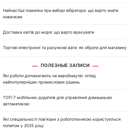
Найчастіші помилки при виборі вібратора: що варто знати
новачкам
Доставка квітів до моря: що варто врахувати
Торгові електронні та рахункові ваги: як обрати для магазину
ПОЛЕЗНЫЕ ЗАПИСИ
Які роботи допомагають на виробництві: огляд
найпопулярніших промислових рішень
ТОП-7 мобільних додатків для управління домашньою
автоматикою
Які спеціальності пов’язані з робототехнікою користуються
попитом у 2025 році