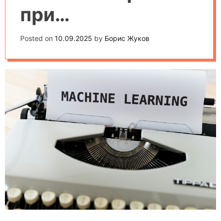
при
автоматизации
Posted on
10.09.2025
by
Борис Жуков
домашних
процессов с
помощью
гаджетов