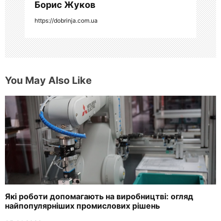
Борис Жуков
м
https://dobrinja.com.ua
You May Also Like
Які роботи допомагають на виробництві: огляд
найпопулярніших промислових рішень