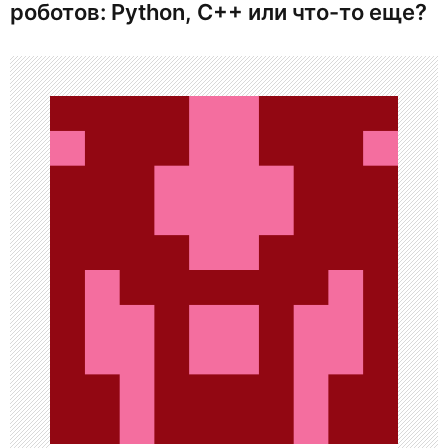
роботов: Python, C++ или что-то еще?
а
ц
и
я
п
о
з
а
п
и
с
я