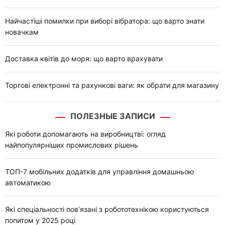
Найчастіші помилки при виборі вібратора: що варто знати
новачкам
Доставка квітів до моря: що варто врахувати
Торгові електронні та рахункові ваги: як обрати для магазину
ПОЛЕЗНЫЕ ЗАПИСИ
Які роботи допомагають на виробництві: огляд
найпопулярніших промислових рішень
ТОП-7 мобільних додатків для управління домашньою
автоматикою
Які спеціальності пов’язані з робототехнікою користуються
попитом у 2025 році