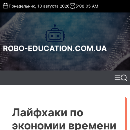
S
Понедельник, 10 августа 2026
5
:
08
:
06
AM
k
i
p
t
o
c
ROBO-EDUCATION.COM.UA
o
n
t
e
n
t
M
S
e
e
n
a
u
r
c
h
Лайфхаки по
экономии времени