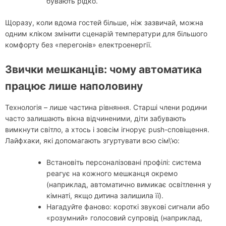
бувають рідко.
Щоразу, коли вдома гостей більше, ніж зазвичай, можна
одним кліком змінити сценарій температури для більшого
комфорту без «перегонів» електроенергії.
Звички мешканців: чому автоматика
працює лише наполовину
Технологія – лише частина рівняння. Старші члени родини
часто залишають вікна відчиненими, діти забувають
вимкнути світло, а хтось і зовсім ігнорує push-сповіщення.
Лайфхаки, які допомагають згуртувати всю сім\’ю:
Встановіть персоналізовані профілі: система
реагує на кожного мешканця окремо
(наприклад, автоматично вимикає освітлення у
кімнаті, якщо дитина залишила її).
Нагадуйте фаново: короткі звукові сигнали або
«розумний» голосовий супровід (наприклад,