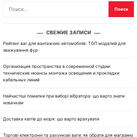
Н
а
й
т
СВЕЖИЕ ЗАПИСИ
и
:
Рейтинг ваг для вантажних автомобілів: ТОП моделей для
зважування фур
Организация пространства в современной студии:
технические нюансы монтажа освещения и прокладки
кабельных линий
Найчастіші помилки при виборі вібратора: що варто знати
новачкам
Доставка квітів до моря: що варто врахувати
Торгові електронні та рахункові ваги: як обрати для магазину