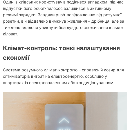
Один із київських користувачів поділився випадком: під час
відпустки його робот-пилосос залишився в активному
режимі зарядки. Завдяки push-повідомленню від розумної
розетки, він віддалено вимкнув живлення – дрібниця, але за
тиждень вдалося уникнути безглуздого споживання кількох
кіловат.
Клімат-контроль: тонкі налаштування
економії
Система розумного клімат-контролю – справжній козир для
оптимізаторів витрат на електроенергію, особливо у
квартирах із електроопаленням або кондиціонуванням.