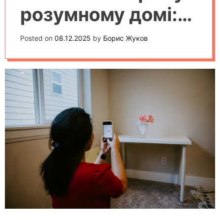
розумному домі:
досвід
Posted on
08.12.2025
by
Борис Жуков
користувачів та
експертів