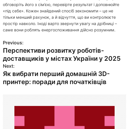
обговоріть його з сім’єю, перевірте результат і доповнюйте
«під себе». Кожен знайдений спосіб зекономити – це не
тільки менший рахунок, а й відчуття, що ви контролюєте
простір навколо. Іноді варто звернути увагу на дрібниці –
саме вони роблять енергоспоживання дійсно розумним.
Previous:
Н
Перспективи розвитку роботів-
а
доставщиків у містах України у 2025
в
Next:
Як вибрати перший домашній 3D-
и
принтер: поради для початківців
г
а
ц
и