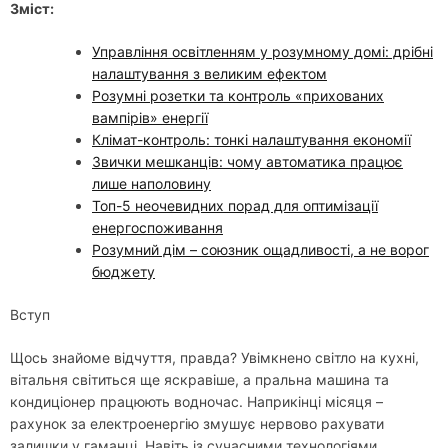
Зміст:
Управління освітленням у розумному домі: дрібні
налаштування з великим ефектом
Розумні розетки та контроль «прихованих
вампірів» енергії
Клімат-контроль: тонкі налаштування економії
Звички мешканців: чому автоматика працює
лише наполовину
Топ-5 неочевидних порад для оптимізації
енергоспоживання
Розумний дім – союзник ощадливості, а не ворог
бюджету
Вступ
Щось знайоме відчуття, правда? Увімкнено світло на кухні,
вітальня світиться ще яскравіше, а пральна машина та
кондиціонер працюють водночас. Наприкінці місяця –
рахунок за електроенергію змушує нервово рахувати
залишки у гаманці. Навіть із сучасними технологіями