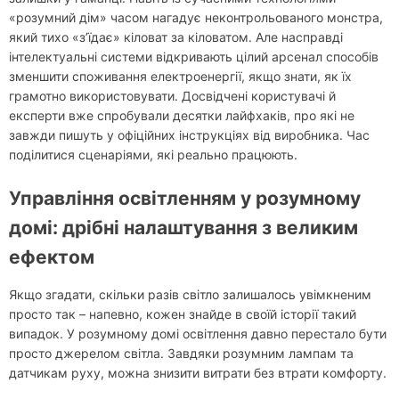
«розумний дім» часом нагадує неконтрольованого монстра,
який тихо «з’їдає» кіловат за кіловатом. Але насправді
інтелектуальні системи відкривають цілий арсенал способів
зменшити споживання електроенергії, якщо знати, як їх
грамотно використовувати. Досвідчені користувачі й
експерти вже спробували десятки лайфхаків, про які не
завжди пишуть у офіційних інструкціях від виробника. Час
поділитися сценаріями, які реально працюють.
Управління освітленням у розумному
домі: дрібні налаштування з великим
ефектом
Якщо згадати, скільки разів світло залишалось увімкненим
просто так – напевно, кожен знайде в своїй історії такий
випадок. У розумному домі освітлення давно перестало бути
просто джерелом світла. Завдяки розумним лампам та
датчикам руху, можна знизити витрати без втрати комфорту.