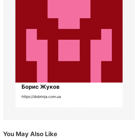
я
п
о
з
а
п
и
с
Борис Жуков
я
https://dobrinja.com.ua
м
You May Also Like