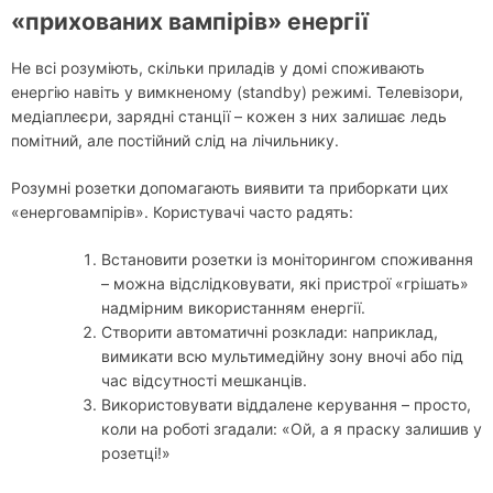
«прихованих вампірів» енергії
Не всі розуміють, скільки приладів у домі споживають
енергію навіть у вимкненому (standby) режимі. Телевізори,
медіаплеєри, зарядні станції – кожен з них залишає ледь
помітний, але постійний слід на лічильнику.
Розумні розетки допомагають виявити та приборкати цих
«енерговампірів». Користувачі часто радять:
Встановити розетки із моніторингом споживання
– можна відслідковувати, які пристрої «грішать»
надмірним використанням енергії.
Створити автоматичні розклади: наприклад,
вимикати всю мультимедійну зону вночі або під
час відсутності мешканців.
Використовувати віддалене керування – просто,
коли на роботі згадали: «Ой, а я праску залишив у
розетці!»