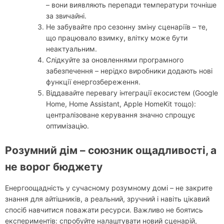
– вони виявляють перепади температури точніше
за звичайні.
Не забувайте про сезонну зміну сценаріїв – те,
що працювало взимку, влітку може бути
неактуальним.
Слідкуйте за оновленнями програмного
забезпечення – нерідко виробники додають нові
функції енергозбереження.
Віддавайте перевагу інтеграції екосистем (Google
Home, Home Assistant, Apple HomeKit тощо):
централізоване керування значно спрощує
оптимізацію.
Розумний дім – союзник ощадливості, а
не ворог бюджету
Енергоощадність у сучасному розумному домі – не закрите
знання для айтішників, а реальний, зручний і навіть цікавий
спосіб навчитися поважати ресурси. Важливо не боятись
експериментів: спробуйте налаштувати новий сценарій,