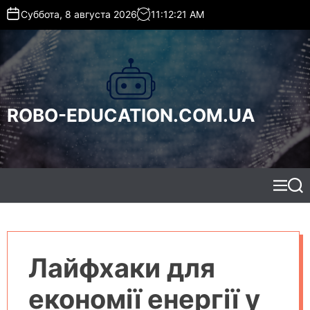
S
Суббота, 8 августа 2026
11
:
12
:
21
AM
k
i
p
t
o
c
ROBO-EDUCATION.COM.UA
o
n
t
e
n
t
M
S
e
e
n
a
u
r
c
h
Лайфхаки для
економії енергії у