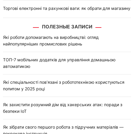
Торгові електронні та рахункові ваги: як обрати для магазину
ПОЛЕЗНЫЕ ЗАПИСИ
Які роботи допомагають на виробництві: огляд
найпопулярніших промислових рішень
ТОП-7 мобільних додатків для управління домашньою
автоматикою
Які спеціальності пов’язані з робототехнікою користуються
попитом у 2025 році
Як захистити розумний дім від хакерських атак: поради з
безпеки IoT
Як зібрати свого першого робота з підручних матеріалів —
покрокова інструкція