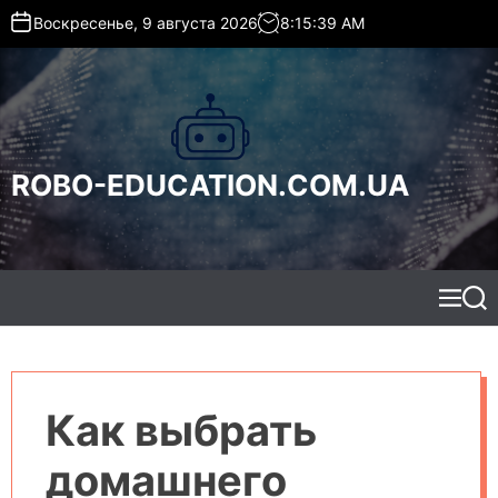
S
Воскресенье, 9 августа 2026
8
:
15
:
40
AM
k
i
p
t
o
c
ROBO-EDUCATION.COM.UA
o
n
t
e
n
t
M
S
e
e
n
a
u
r
c
h
Как выбрать
домашнего