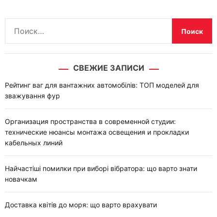
Н
а
й
т
СВЕЖИЕ ЗАПИСИ
и
:
Рейтинг ваг для вантажних автомобілів: ТОП моделей для
зважування фур
Организация пространства в современной студии:
технические нюансы монтажа освещения и прокладки
кабельных линий
Найчастіші помилки при виборі вібратора: що варто знати
новачкам
Доставка квітів до моря: що варто врахувати