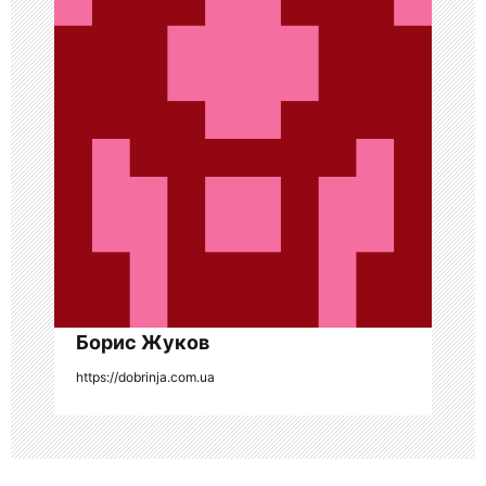
п
о
з
а
п
и
с
я
Борис Жуков
м
https://dobrinja.com.ua