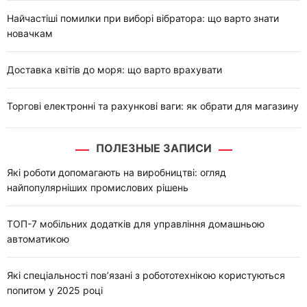
Найчастіші помилки при виборі вібратора: що варто знати
новачкам
Доставка квітів до моря: що варто врахувати
Торгові електронні та рахункові ваги: як обрати для магазину
ПОЛЕЗНЫЕ ЗАПИСИ
Які роботи допомагають на виробництві: огляд
найпопулярніших промислових рішень
ТОП-7 мобільних додатків для управління домашньою
автоматикою
Які спеціальності пов’язані з робототехнікою користуються
попитом у 2025 році