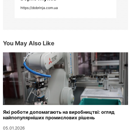
https://dobrinja.com.ua
м
You May Also Like
Які роботи допомагають на виробництві: огляд
найпопулярніших промислових рішень
05.01.2026