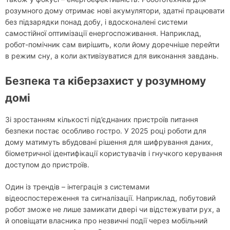
розумного дому отримає нові акумулятори, здатні працювати
без підзарядки понад добу, і вдосконалені системи
самостійної оптимізації енергоспоживання. Наприклад,
робот-помічник сам вирішить, коли йому доречніше перейти
в режим сну, а коли активізуватися для виконання завдань.
Безпека та кіберзахист у розумному
домі
Зі зростанням кількості під’єднаних пристроїв питання
безпеки постає особливо гостро. У 2025 році роботи для
дому матимуть вбудовані рішення для шифрування даних,
біометричної ідентифікації користувачів і гнучкого керування
доступом до пристроїв.
Один із трендів – інтеграція з системами
відеоспостереження та сигналізації. Наприклад, побутовий
робот зможе не лише замикати двері чи відстежувати рух, а
й оповіщати власника про незвичні події через мобільний