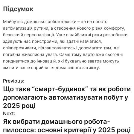
Підсумок
Майбутнє домашньої робототехніки – це не просто
автоматизація рутини, а створення нового рівня комфорту,
безпеки й персоналізації. Уже в найближчі роки розробники
здивують нас пристроями, які здатні навчатися,
співпереживати, підлаштовуватись і допомагати там, де
потрібна живописна увага. Саме тому варто вже сьогодні
придивитися до інновацій, які буквально завтра можуть
змінити ваше сприйняття домашнього затишку.
Previous:
Н
Що таке “смарт-будинок” та як роботи
а
допомагають автоматизувати побут у
в
2025 році
Next:
и
Як вибрати домашнього робота-
г
пилососа: основні критерії у 2025 році