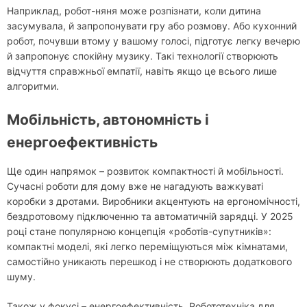
Наприклад, робот-няня може розпізнати, коли дитина
засумувала, й запропонувати гру або розмову. Або кухонний
робот, почувши втому у вашому голосі, підготує легку вечерю
й запропонує спокійну музику. Такі технології створюють
відчуття справжньої емпатії, навіть якщо це всього лише
алгоритми.
Мобільність, автономність і
енергоефективність
Ще один напрямок – розвиток компактності й мобільності.
Сучасні роботи для дому вже не нагадують важкуваті
коробки з дротами. Виробники акцентують на ергономічності,
бездротовому підключенню та автоматичній зарядці. У 2025
році стане популярною концепція «роботів-супутників»:
компактні моделі, які легко переміщуються між кімнатами,
самостійно уникають перешкод і не створюють додаткового
шуму.
Також у фокусі – енергоефективність. Робототехніка для