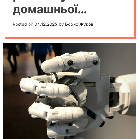
домашньої
робототехніки
Posted on
04.12.2025
by
Борис Жуков
будуть
популярними у
2025