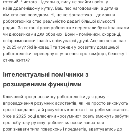
готовий. Чистота – ідеальна, пилу не знайти навіть у
найвіддаленішому кутку. Ваш пес нагодований, а дитяча
кімната сяє порядком. Ні, це не фантастика – домашня
робототехніка стає реальністю дедалі більшої кількості
родин. За останні роки роботи вже перестали бути іграшками
чи диковинками для обраних. Вони – помічники, охоронці,
співрозмовники і навіть співчуваючі друзі. Але що чекає нас
у 2025-му? Які інновації та тренди у розвитку домашньої
робототехніки перевернуть уявлення про комфорт, безпеку і
стиль життя?
Інтелектуальні помічники з
розширеними функціями
Ключовий тренд розвитку робототехніки для дому –
впровадження розумних асистентів, які не просто виконують
прості завдання, а й розуміють контекст і потреби мешканців.
Уже в 2025 році власники «розумних» осель зможуть забути
про побутову рутину: роботи-пилососи навчаться
розпізнавати типи поверхонь і предметів, адаптуватись до