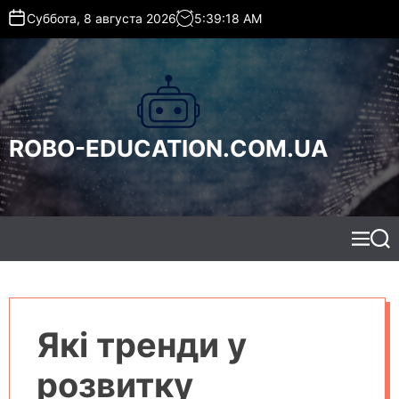
S
Суббота, 8 августа 2026
5
:
39
:
19
AM
k
i
p
t
o
c
ROBO-EDUCATION.COM.UA
o
n
t
e
n
t
M
S
e
e
n
a
u
r
c
h
Які тренди у
розвитку