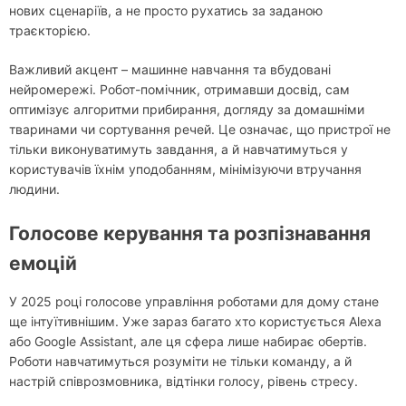
нових сценаріїв, а не просто рухатись за заданою
траєкторією.
Важливий акцент – машинне навчання та вбудовані
нейромережі. Робот-помічник, отримавши досвід, сам
оптимізує алгоритми прибирання, догляду за домашніми
тваринами чи сортування речей. Це означає, що пристрої не
тільки виконуватимуть завдання, а й навчатимуться у
користувачів їхнім уподобанням, мінімізуючи втручання
людини.
Голосове керування та розпізнавання
емоцій
У 2025 році голосове управління роботами для дому стане
ще інтуїтивнішим. Уже зараз багато хто користується Alexa
або Google Assistant, але ця сфера лише набирає обертів.
Роботи навчатимуться розуміти не тільки команду, а й
настрій співрозмовника, відтінки голосу, рівень стресу.