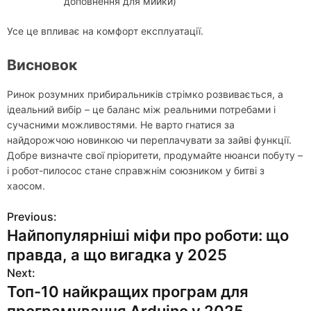
доповнення для мийки)
Усе це впливає на комфорт експлуатації.
Висновок
Ринок розумних прибиральників стрімко розвивається, а
ідеальний вибір – це баланс між реальними потребами і
сучасними можливостями. Не варто гнатися за
найдорожчою новинкою чи переплачувати за зайві функції.
Добре визначте свої пріоритети, продумайте нюанси побуту –
і робот-пилосос стане справжнім союзником у битві з
хаосом.
Previous:
Н
Найпопулярніші міфи про роботи: що
а
правда, а що вигадка у 2025
в
Next:
Топ-10 найкращих програм для
и
програмування Arduino у 2025