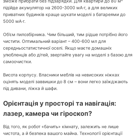
зможе прибрати без підзарядки. Для квартири до 80 м²
підійде акумулятор на 2600-3000 мА·г, а для великих
приватних будинків краще шукати моделі з батареями до
5000 мА·г.
Об’єм пилозбірника. Чим більший, тим рідше потрібно його
чистити. Оптимальний варіант – 400-600 мл для
середньостатистичної оселі. Якщо маєте домашніх
улюбленців або дітей, звертайте увагу на моделі з базою для
самоочистки.
Висота корпусу. Власники меблів на невисоких ніжках
оцінять моделі заввишки до 8 см – вони легко заїжджають
під дивани, ліжка й шафи.
Орієнтація у просторі та навігація:
лазер, камера чи гіроскоп?
Від того, як робот «бачить» кімнату, залежить не лише
чистота, а й безпека вашого майна. Технології орієнтації