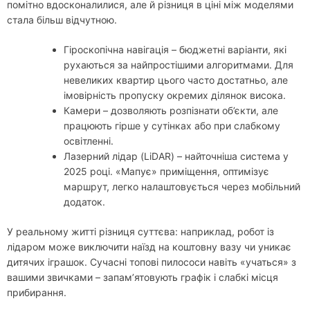
помітно вдосконалилися, але й різниця в ціні між моделями
стала більш відчутною.
Гіроскопічна навігація – бюджетні варіанти, які
рухаються за найпростішими алгоритмами. Для
невеликих квартир цього часто достатньо, але
імовірність пропуску окремих ділянок висока.
Камери – дозволяють розпізнати об’єкти, але
працюють гірше у сутінках або при слабкому
освітленні.
Лазерний лідар (LiDAR) – найточніша система у
2025 році. «Мапує» приміщення, оптимізує
маршрут, легко налаштовується через мобільний
додаток.
У реальному житті різниця суттєва: наприклад, робот із
лідаром може виключити наїзд на коштовну вазу чи уникає
дитячих іграшок. Сучасні топові пилососи навіть «учаться» з
вашими звичками – запам’ятовують графік і слабкі місця
прибирання.