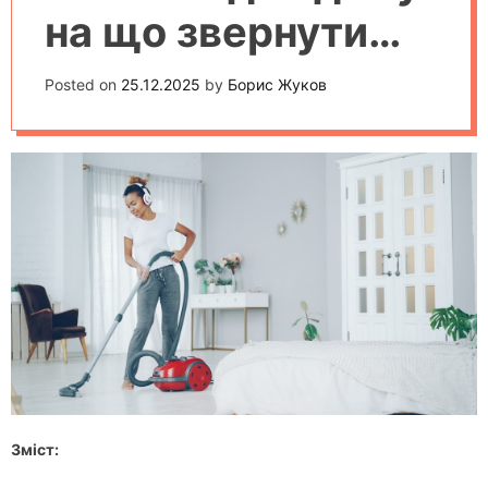
на що звернути
увагу у 2025 році
Posted on
25.12.2025
by
Борис Жуков
Зміст: