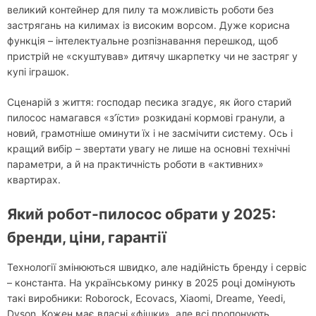
великий контейнер для пилу та можливість роботи без
застрягань на килимах із високим ворсом. Дуже корисна
функція – інтелектуальне розпізнавання перешкод, щоб
пристрій не «скуштував» дитячу шкарпетку чи не застряг у
купі іграшок.
Сценарій з життя: господар песика згадує, як його старий
пилосос намагався «з’їсти» розкидані кормові гранули, а
новий, грамотніше оминути їх і не засмічити систему. Ось і
кращий вибір – звертати увагу не лише на основні технічні
параметри, а й на практичність роботи в «активних»
квартирах.
Який робот-пилосос обрати у 2025:
бренди, ціни, гарантії
Технології змінюються швидко, але надійність бренду і сервіс
– константа. На українському ринку в 2025 році домінують
такі виробники: Roborock, Ecovacs, Xiaomi, Dreame, Yeedi,
Dyson. Кожен має власні «фішки», але всі пропонують