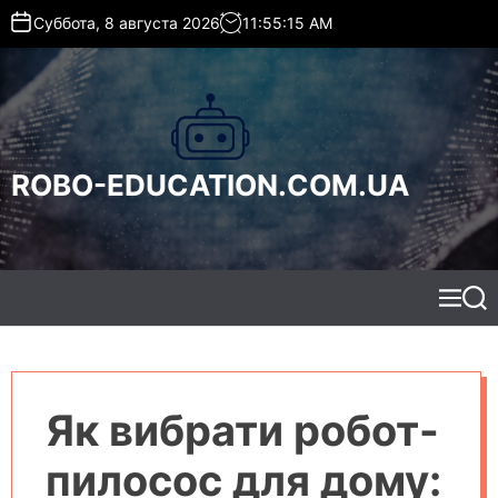
S
Суббота, 8 августа 2026
11
:
55
:
17
AM
k
i
p
t
o
c
ROBO-EDUCATION.COM.UA
o
n
t
e
n
t
M
S
e
e
n
a
u
r
c
h
Як вибрати робот-
пилосос для дому: