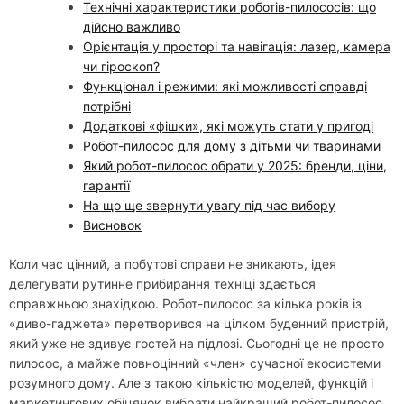
Технічні характеристики роботів-пилососів: що
дійсно важливо
Орієнтація у просторі та навігація: лазер, камера
чи гіроскоп?
Функціонал і режими: які можливості справді
потрібні
Додаткові «фішки», які можуть стати у пригоді
Робот-пилосос для дому з дітьми чи тваринами
Який робот-пилосос обрати у 2025: бренди, ціни,
гарантії
На що ще звернути увагу під час вибору
Висновок
Коли час цінний, а побутові справи не зникають, ідея
делегувати рутинне прибирання техніці здається
справжньою знахідкою. Робот-пилосос за кілька років із
«диво-гаджета» перетворився на цілком буденний пристрій,
який уже не здивує гостей на підлозі. Сьогодні це не просто
пилосос, а майже повноцінний «член» сучасної екосистеми
розумного дому. Але з такою кількістю моделей, функцій і
маркетингових обіцянок вибрати найкращий робот-пилосос