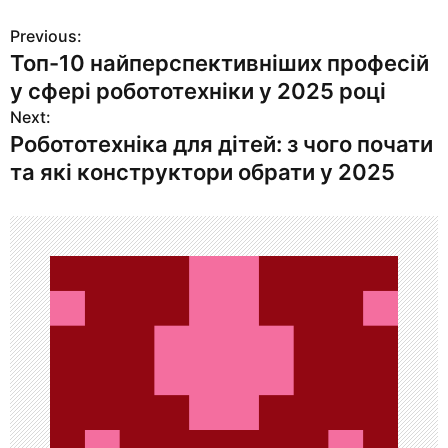
Previous:
Н
Топ-10 найперспективніших професій
а
у сфері робототехніки у 2025 році
в
Next:
Робототехніка для дітей: з чого почати
и
та які конструктори обрати у 2025
г
а
ц
и
я
п
о