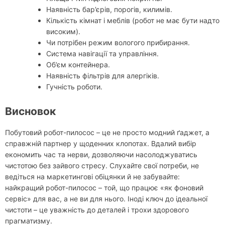
Наявність бар’єрів, порогів, килимів.
Кількість кімнат і меблів (робот не має бути надто
високим).
Чи потрібен режим вологого прибирання.
Система навігації та управління.
Об’єм контейнера.
Наявність фільтрів для алергіків.
Гучність роботи.
Висновок
Побутовий робот-пилосос – це не просто модний ґаджет, а
справжній партнер у щоденних клопотах. Вдалий вибір
економить час та нерви, дозволяючи насолоджуватись
чистотою без зайвого стресу. Слухайте свої потреби, не
ведіться на маркетингові обіцянки й не забувайте:
найкращий робот-пилосос – той, що працює «як фоновий
сервіс» для вас, а не ви для нього. Іноді ключ до ідеальної
чистоти – це уважність до деталей і трохи здорового
прагматизму.