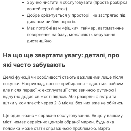
Зручно чистити й обслуговувати (проста розбірка
контейнера й щіток).
Добре орієнтується у просторі і не застрягає під
диваном чи біля порогів.
Має потрібні вам «фішки»: таймер, автоматичне
повернення на базу, можливість керування
дистанційно.
На що ще звертати увагу: деталі, про
які часто забувають
Деякі функції чи особливості стають важливими лише після
покупки. Наприклад, вологе прибирання – здається зайвим,
але після першої ж експлуатації стає звичною рутиною і
відчутно додає свіжості підлозі. Або резервні фільтри та
щітки у комплекті: через 2-3 місяці без них вже не обійтись.
Ще один нюанс – сервісне обслуговування. Якщо у вашому
місті немає сервісних центрів обраної марки, будь-яка
поломка може стати справжньою проблемою. Варто