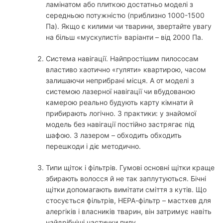
ламінатом або плиткою достатньо моделі з
середньою потужністю (приблизно 1000-1500
Па). Якщо є килими чи тварини, звертайте увагу
на більш «мускулисті» варіанти – від 2000 Па.
Система навігації. Найпростішим пилососам
властиво хаотично «гуляти» квартирою, часом
залишаючи неприбрані місця. А от моделі з
системою лазерної навігації чи вбудованою
камерою реально будують карту кімнати й
прибирають логічно. З практики: у знайомої
модель без навігації постійно застрягає під
шафою. З лазером – обходить обходить
перешкоди і діє методично.
Типи щіток і фільтрів. Гумові основні щітки краще
збирають волосся й не так заплутуються. Бічні
щітки допомагають вимітати сміття з кутів. Що
стосується фільтрів, НЕРА-фільтр – мастхев для
алергіків і власників тварин, він затримує навіть
найдрібніші частинки пилу.