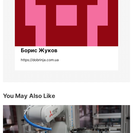
з
а
п
и
с
Борис Жуков
я
https://dobrinja.com.ua
м
You May Also Like