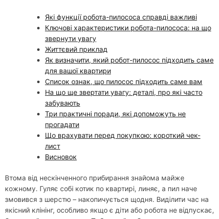
Які функції робота-пилососа справді важливі
Ключові характеристики робота-пилососа: на що
звернути увагу
Життєвий приклад
Як визначити, який робот-пилосос підходить саме
для вашої квартири
Список ознак, що пилосос підходить саме вам
На що ще звертати увагу: деталі, про які часто
забувають
Три практичні поради, які допоможуть не
прогадати
Що врахувати перед покупкою: короткий чек-
лист
Висновок
Втома від нескінченного прибирання знайома майже
кожному. Гуляє собі котик по квартирі, линяє, а пил наче
змовився з шерстю – накопичується щодня. Виділити час на
якісний клінінг, особливо якщо є діти або робота не відпускає,