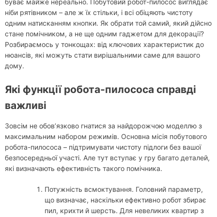
буває майже нереально. Побутовий робот-пилосос виглядає
ніби рятівником – але ж їх стільки, і всі обіцяють чистоту
одним натисканням кнопки. Як обрати той самий, який дійсно
стане помічником, а не ще одним гаджетом для декорації?
Розбираємось у тонкощах: від ключових характеристик до
нюансів, які можуть стати вирішальними саме для вашого
дому.
Які функції робота-пилососа справді
важливі
Зовсім не обов’язково гнатися за найдорожчою моделлю з
максимальним набором режимів. Основна місія побутового
робота-пилососа – підтримувати чистоту підлоги без вашої
безпосередньої участі. Але тут вступає у гру багато деталей,
які визначають ефективність такого помічника.
Потужність всмоктування. Головний параметр,
що визначає, наскільки ефективно робот збирає
пил, крихти й шерсть. Для невеликих квартир з