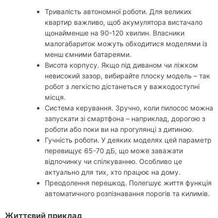
Тривалість автономної роботи. Для великих
квартир важливо, щоб акумулятора вистачало
щонайменше на 90-120 хвилин. Власники
малогабариток можуть обходитися моделями із
менш ємними батареями.
Висота корпусу. Якщо під диваном чи ліжком
невисокий зазор, вибирайте плоску модель – так
робот з легкістю дістанеться у важкодоступні
місця.
Система керування. Зручно, коли пилосос можна
запускати зі смартфона – наприклад, дорогою з
роботи або поки ви на прогулянці з дитиною.
Гучність роботи. У деяких моделях цей параметр
перевищує 65-70 дБ, що може заважати
відпочинку чи спілкуванню. Особливо це
актуально для тих, хто працює на дому.
Преодoлення перешкод. Полегшує життя функція
автоматичного розпізнавання порогів та килимів.
Життєвий приклад