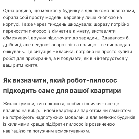
Одна родина, що мешкає у будинку з декількома поверхами,
обрала собі просту модель, керовану лише кнопкою на
корпусі. І вже через тиждень шкодувала: щоразу потрібно
переносити пилосос із кімнати в кімнату, виставляти
обмежувачі, вручну підключати до зарядки… Здавалося б,
дрібниці, але невдовзі апарат ліг на полицю – не виправдав
очікувань. Ця ситуація – класика: потрібно не просто купити
робот для прибирання, а й подумати, як він інтегрується у
ваш ритм життя.
Як визначити, який робот-пилосос
підходить саме для вашої квартири
Житлові умови, тип покриття, особисті звички – все це
впливає на вибір. Типові квартири з паркетом чи ламінатом
не потребують надпотужних моделей, а для великих будинків
із килимами краще підібрати пилосос із розвиненою
навігацією та потужним всмоктуванням.