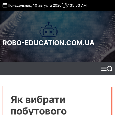
S
Понедельник, 10 августа 2026
7
:
35
:
54
AM
k
i
p
t
o
c
ROBO-EDUCATION.COM.UA
o
n
t
e
n
t
M
S
e
e
n
a
u
r
c
h
Як вибрати
побутового